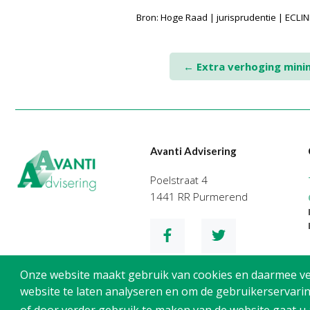
Bron: Hoge Raad | jurisprudentie | ECL
Post
←
Extra verhoging minim
navigation
Avanti Advisering
Poelstraat 4
1441 RR Purmerend
Onze website maakt gebruik van cookies en daarmee verg
website te laten analyseren en om de gebruikerservarin