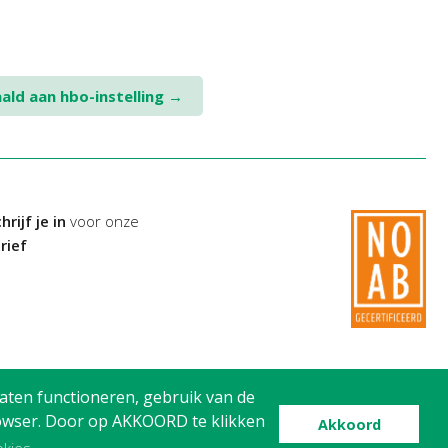
ald aan hbo-instelling
→
hrijf je in
voor onze
rief
aten functioneren, gebruik van de
browser. Door op AKKOORD te klikken
Akkoord