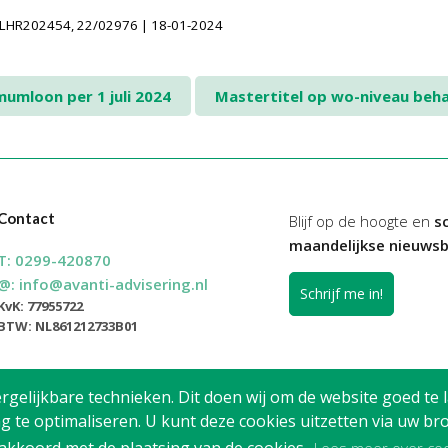
INLHR202454, 22/02976 | 18-01-2024
umloon per 1 juli 2024
Mastertitel op wo-niveau beha
Contact
Blijf op de hoogte en
sc
maandelijkse nieuwsb
T:
0299-420870
@:
info@avanti-advisering.nl
Schrijf me in!
KvK: 77955722
BTW: NL861212733B01
elijkbare technieken. Dit doen wij om de website goed te l
g te optimaliseren. U kunt deze cookies uitzetten via uw 