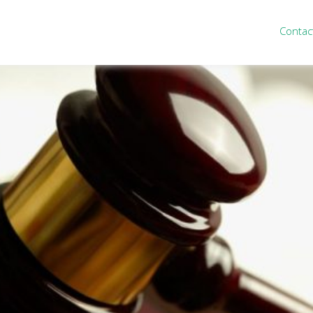
Contac
ten
Nieuws
&
informatie
inistratie
Nieuwsbrief
eiding
Nieuwsoverzicht
cieel personeel
Handige links
rganisatie
Downloads
misch advies
ies Purmerend
houden