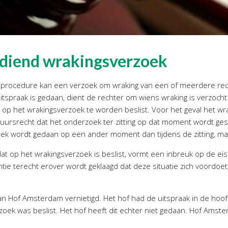
gediend wrakingsverzoek
jke procedure kan een verzoek om wraking van een of meerdere re
itspraak is gedaan, dient de rechter om wiens wraking is verzoch
 op het wrakingsverzoek te worden beslist. Voor het geval het wr
stuursrecht dat het onderzoek ter zitting op dat moment wordt ge
oek wordt gedaan op een ander moment dan tijdens de zitting, ma
at op het wrakingsverzoek is beslist, vormt een inbreuk op de ei
ntie terecht erover wordt geklaagd dat deze situatie zich voordoet
n Hof Amsterdam vernietigd. Het hof had de uitspraak in de hoof
rzoek was beslist. Het hof heeft dit echter niet gedaan. Hof Am