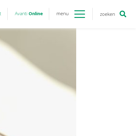
t
Avanti
Online
menu
zoeken
Contact
Avanti
Online
Twinfield – Boekhouden
BaseCone – Facturen
Visionplanner – Rapportage
Klantenportaal – Online dossiers
Online Salaris – Salarissen
Nextens-Accorderen aangiften