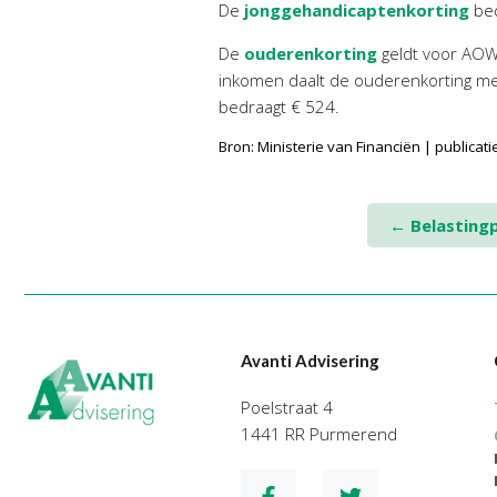
De
jonggehandicaptenkorting
bed
De
ouderenkorting
geldt voor AOW
inkomen daalt de ouderenkorting me
bedraagt € 524.
Bron: Ministerie van Financiën | publicat
Post
←
Belasting
navigation
Avanti Advisering
Poelstraat 4
1441 RR Purmerend