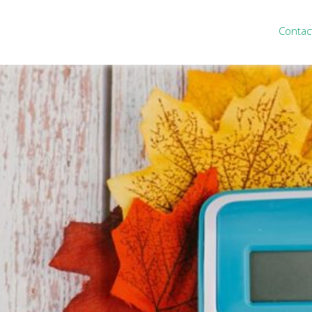
Contac
ten
Nieuws
&
informatie
inistratie
Nieuwsbrief
eiding
Nieuwsoverzicht
cieel personeel
Handige links
rganisatie
Downloads
misch advies
ies Purmerend
houden