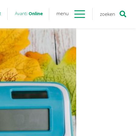
t
Avanti
Online
menu
zoeken
Contact
Avanti
Online
Twinfield – Boekhouden
BaseCone – Facturen
Visionplanner – Rapportage
Klantenportaal – Online dossiers
Online Salaris – Salarissen
Nextens-Accorderen aangiften