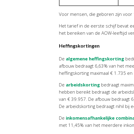
Voor mensen, die geboren zijn voor 1
Het tarief in de eerste schijf beva
het bereiken van de AOW-leeftijd ve
Heffingskortingen
De
algemene heffingskorting
bedr
afbouw bedraagt 6,63% van het mee
heffingskorting maximaal € 1.735 en
De
arbeidskorting
bedraagt maxima
hebben bereikt bedraagt de arbeidsk
van € 39.957. De afbouw bedraagt 
De arbeidskorting bedraagt nihil bij
De
inkomensafhankelijke combin
met 11,45% van het meerdere inkom