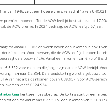
 januari 1946, geldt een hogere grens van schijf 1a van € 40.021
t een premiecomponent. Tot de AOW-leeftijd bestaat deze uit 17,9
rvalt de AOW-premie. In 2024 bedraagt de AOW-leeftijd 67 jaar.
aagt maximaal € 3.362 en wordt boven een inkomen in box 1 van 
rdere inkomen. Voor mensen, die de AOW-leeftijd hebben bereik
 bedraagt de afbouw 3,42%. Vanaf een inkomen van € 75.518 is de 
al € 5.532 voor mensen die jonger zijn dan de AOW-leeftijd. Voo
orting maximaal € 2.854. De arbeidskorting wordt afgebouwd tot
6,51% van het arbeidsinkomen boven € 39.957. Voor AOW-gerech
 een inkomen vanaf € 124.934.
atiekorting
kent geen basisbedrag. De korting start bij een arb
en tot een maximum van € 2.950 bij een inkomen van € 31.837 o