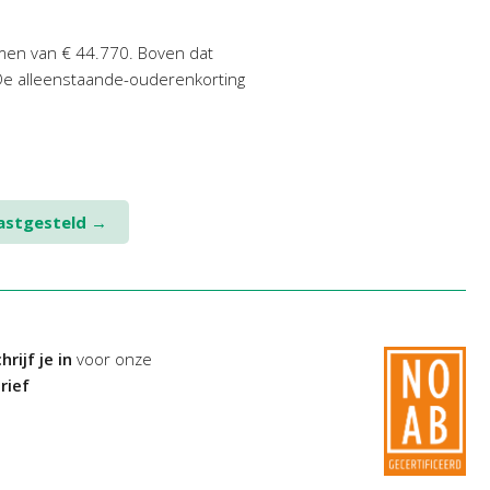
men van € 44.770. Boven dat
 De alleenstaande-ouderenkorting
vastgesteld
→
hrijf je in
voor onze
rief