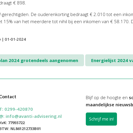
raagt € 898.
-gerechtigden. De ouderenkorting bedraagt € 2.010 tot een inko
t 15% van het meerdere tot nihil bij een inkomen van € 58.170.
ie | 01-01-2024
plan 2024 grotendeels aangenomen
Energielijst 2024 
Contact
Blijf op de hoogte en
sc
maandelijkse nieuwsb
T:
0299-420870
@:
info@avanti-advisering.nl
Schrijf me in!
KvK: 77955722
BTW: NL861212733B01