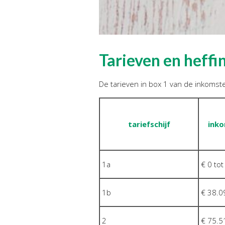
Tarieven en heff
De tarieven in box 1 van de inkomsten
tariefschijf
inko
1a
€ 0 tot
1b
€ 38.09
2
€ 75.5