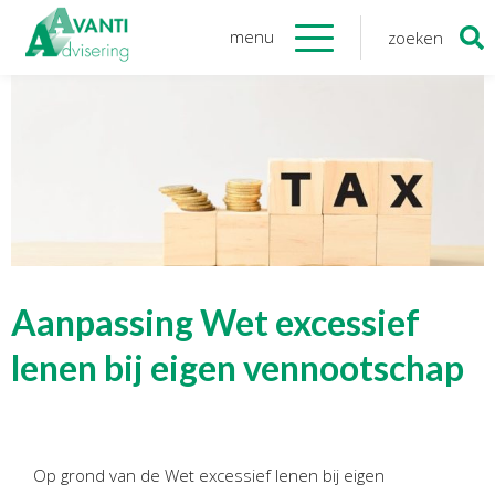
menu
zoeken
Zoeken
naar:
Organisatie
Onze medewerkers
NOAB gecertificeerd
Algemene verordening
gegevensbescherming
Sponsoring
Vacatures
Aanpassing Wet excessief
Onze
diensten
lenen bij eigen vennootschap
Financiele Administratie
Startersbegeleiding
Op grond van de Wet excessief lenen bij eigen
Tijdelijk financieel personeel