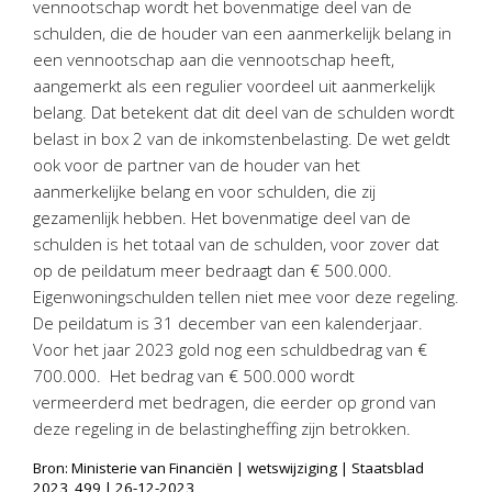
vennootschap wordt het bovenmatige deel van de
Personeel & Organisatie
schulden, die de houder van een aanmerkelijk belang in
Bedrijfseconomisch advies
een vennootschap aan die vennootschap heeft,
Belastingadvies Purmerend
aangemerkt als een regulier voordeel uit aanmerkelijk
belang. Dat betekent dat dit deel van de schulden wordt
Online boekhouden
belast in box 2 van de inkomstenbelasting. De wet geldt
ook voor de partner van de houder van het
Nieuws
&
informatie
aanmerkelijke belang en voor schulden, die zij
gezamenlijk hebben. Het bovenmatige deel van de
Nieuwsbrief
schulden is het totaal van de schulden, voor zover dat
Nieuwsoverzicht
op de peildatum meer bedraagt dan € 500.000.
Handige links
Eigenwoningschulden tellen niet mee voor deze regeling.
Downloads
De peildatum is 31 december van een kalenderjaar.
Voor het jaar 2023 gold nog een schuldbedrag van €
Contact
700.000. Het bedrag van € 500.000 wordt
vermeerderd met bedragen, die eerder op grond van
deze regeling in de belastingheffing zijn betrokken.
Avanti
Online
Bron: Ministerie van Financiën | wetswijziging | Staatsblad
2023, 499 | 26-12-2023