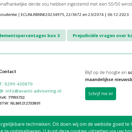
 onafhankelijke derde zou hebben ingestemd met een 50/50 winst
isprudentie | ECLINLRBNNE20234975, 22/3672 en 23/2074 | 06-12-2023
ndementspercentages box 3
Prejudiciële vragen over 
Contact
Blijf op de hoogte en
sc
maandelijkse nieuwsb
T:
0299-420870
@:
info@avanti-advisering.nl
Schrijf me in!
KvK: 77955722
BTW: NL861212733B01
elijkbare technieken. Dit doen wij om de website goed te l
g te optimaliseren. U kunt deze cookies uitzetten via uw 