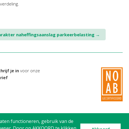
verdeling.
karakter naheffingsaanslag parkeerbelasting
→
hrijf je in
voor onze
rief
aten functioneren, gebruik van de
browser. Door op AKKOORD te klikken