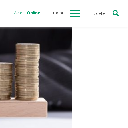
t
Avanti
Online
menu
zoeken
Contact
Avanti
Online
Twinfield – Boekhouden
BaseCone – Facturen
Visionplanner – Rapportage
Klantenportaal – Online dossiers
Online Salaris – Salarissen
Nextens-Accorderen aangiften