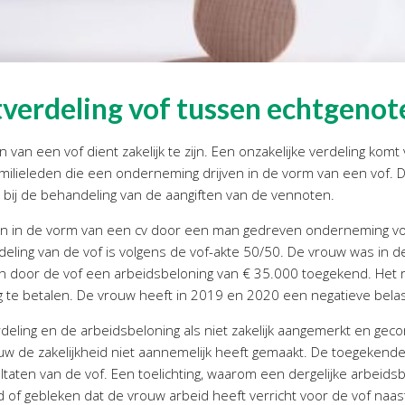
tverdeling vof tussen echtgenot
van een vof dient zakelijk te zijn. Een onzakelijke verdeling komt 
familieleden die een onderneming drijven in de vorm van een vof. 
n bij de behandeling van de aangiften van de vennoten.
n in de vorm van een cv door een man gedreven onderneming vo
deling van de vof is volgens de vof-akte 50/50. De vrouw was in
en door de vof een arbeidsbeloning van € 35.000 toegekend. Het r
te betalen. De vrouw heeft in 2019 en 2020 een negatieve belas
deling en de arbeidsbeloning als niet zakelijk aangemerkt en gec
uw de zakelijkheid niet aannemelijk heeft gemaakt. De toegeken
aten van de vof. Een toelichting, waarom een dergelijke arbeidsbe
ld of gebleken dat de vrouw arbeid heeft verricht voor de vof naas