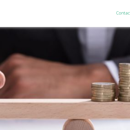
Contac
ten
Nieuws
&
informatie
inistratie
Nieuwsbrief
eiding
Nieuwsoverzicht
cieel personeel
Handige links
rganisatie
Downloads
misch advies
ies Purmerend
houden