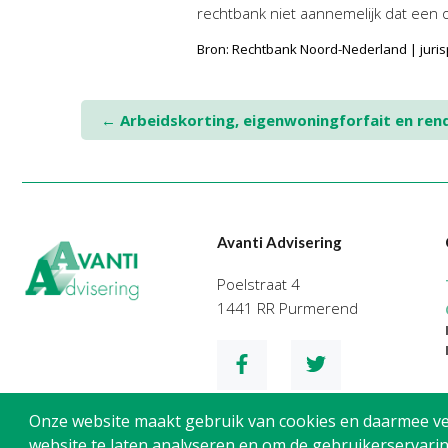
rechtbank niet aannemelijk dat een
Bron: Rechtbank Noord-Nederland | jur
Post
←
Arbeidskorting, eigenwoningforfait en re
navigation
Avanti Advisering
Poelstraat 4
1441 RR Purmerend
Onze website maakt gebruik van cookies en daarmee verg
website te laten analyseren en om de gebruikerservarin