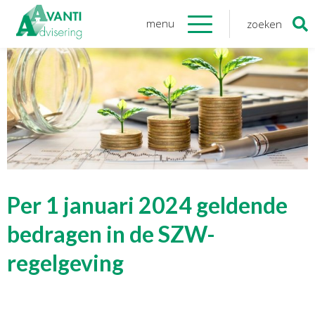
menu
zoeken
Zoeken
naar:
Organisatie
Onze medewerkers
NOAB gecertificeerd
Algemene verordening
gegevensbescherming
Sponsoring
Vacatures
Per 1 januari 2024 geldende
Onze
diensten
bedragen in de SZW-
regelgeving
Financiele Administratie
Startersbegeleiding
Tijdelijk financieel personeel