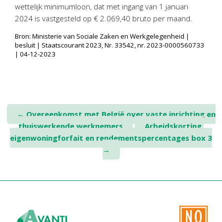
Twinfield – Boekhouden
wettelijk minimumloon, dat met ingang van 1 januari
2024 is vastgesteld op € 2.069,40 bruto per maand.
BaseCone – Facturen
Visionplanner – Rapportage
Bron: Ministerie van Sociale Zaken en Werkgelegenheid |
besluit | Staatscourant 2023, Nr. 33542, nr. 2023-0000560733
Klantenportaal – Online dossiers
| 04-12-2023
Online Salaris – Salarissen
Nextens-Accorderen aangiften
Post
←
Overeenkomst met België over vaste inrichting en
thuiswerkende werknemers
Arbeidskorting,
navigation
eigenwoningforfait en rendementspercentages box 3
→