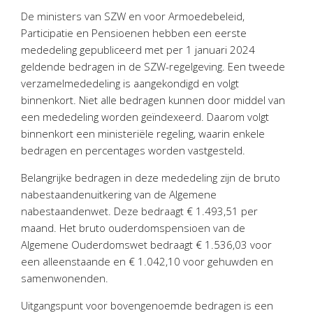
Personeel & Organisatie
De ministers van SZW en voor Armoedebeleid,
Bedrijfseconomisch advies
Participatie en Pensioenen hebben een eerste
mededeling gepubliceerd met per 1 januari 2024
Belastingadvies Purmerend
geldende bedragen in de SZW-regelgeving. Een tweede
Online boekhouden
verzamelmededeling is aangekondigd en volgt
binnenkort. Niet alle bedragen kunnen door middel van
Nieuws
&
informatie
een mededeling worden geïndexeerd. Daarom volgt
binnenkort een ministeriële regeling, waarin enkele
Nieuwsbrief
bedragen en percentages worden vastgesteld.
Nieuwsoverzicht
Belangrijke bedragen in deze mededeling zijn de bruto
Handige links
nabestaandenuitkering van de Algemene
Downloads
nabestaandenwet. Deze bedraagt € 1.493,51 per
maand. Het bruto ouderdomspensioen van de
Contact
Algemene Ouderdomswet bedraagt € 1.536,03 voor
een alleenstaande en € 1.042,10 voor gehuwden en
samenwonenden.
Avanti
Online
Uitgangspunt voor bovengenoemde bedragen is een