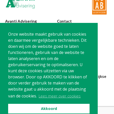
Avanti Advisering
Contact
Poelstraat 4
T:
0299-420870
Onze website maakt gebruik van cookies
1441 RR Purmerend
@:
info@avanti-
en daarmee vergelijkbare technieken. Dit
advisering.nl
doen wij om de website goed te laten
KvK: 77955722
functioneren, gebruik van de website te
BTW: NL861212733B01
laten analyseren en om de
gebruikerservaring te optimaliseren. U
kunt deze cookies uitzetten via uw
Blijf op de hoogte en
schrijf je in
voor onze
maandelijkse
browser. Door op AKKOORD te klikken of
nieuwsbrief
door verder gebruik te maken van de
website gaat u akkoord met de plaatsing
Schrijf me in!
van de cookies.
Lees meer over cookies
Akkoord