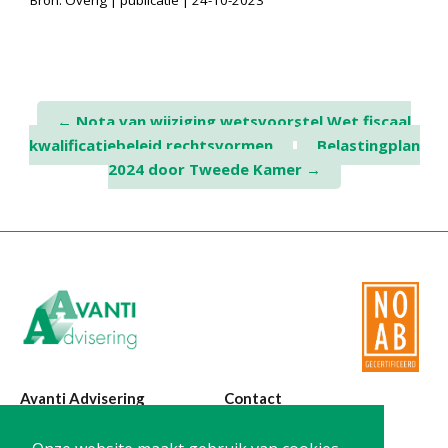
Bron: Overig | publicatie | 24-10-2023
Twinfield – Boekhouden
BaseCone – Facturen
Visionplanner – Rapportage
Klantenportaal – Online dossiers
Post
←
Nota van wijziging wetsvoorstel Wet fiscaal
Online Salaris – Salarissen
kwalificatiebeleid rechtsvormen
Belastingplan
navigation
Nextens-Accorderen aangiften
2024 door Tweede Kamer
→
Avanti Advisering
Contact
Poelstraat 4
T:
0299-420870