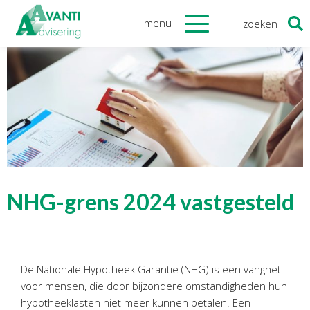
menu
zoeken
Zoeken
naar:
Organisatie
Onze medewerkers
NOAB gecertificeerd
Algemene verordening
gegevensbescherming
Sponsoring
Vacatures
NHG-grens 2024 vastgesteld
Onze
diensten
Financiele Administratie
De Nationale Hypotheek Garantie (NHG) is een vangnet
Startersbegeleiding
voor mensen, die door bijzondere omstandigheden hun
Tijdelijk financieel personeel
hypotheeklasten niet meer kunnen betalen. Een