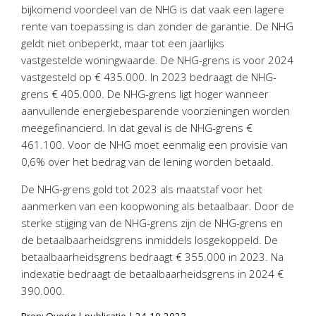
Personeel & Organisatie
bijkomend voordeel van de NHG is dat vaak een lagere
rente van toepassing is dan zonder de garantie. De NHG
Bedrijfseconomisch advies
geldt niet onbeperkt, maar tot een jaarlijks
Belastingadvies Purmerend
vastgestelde woningwaarde. De NHG-grens is voor 2024
Online boekhouden
vastgesteld op € 435.000. In 2023 bedraagt de NHG-
grens € 405.000. De NHG-grens ligt hoger wanneer
Nieuws
&
informatie
aanvullende energiebesparende voorzieningen worden
meegefinancierd. In dat geval is de NHG-grens €
Nieuwsbrief
461.100. Voor de NHG moet eenmalig een provisie van
0,6% over het bedrag van de lening worden betaald.
Nieuwsoverzicht
Handige links
De NHG-grens gold tot 2023 als maatstaf voor het
Downloads
aanmerken van een koopwoning als betaalbaar. Door de
sterke stijging van de NHG-grens zijn de NHG-grens en
Contact
de betaalbaarheidsgrens inmiddels losgekoppeld. De
betaalbaarheidsgrens bedraagt € 355.000 in 2023. Na
indexatie bedraagt de betaalbaarheidsgrens in 2024 €
Avanti
Online
390.000.