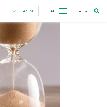
t
Avanti
Online
menu
zoeken
Contact
Avanti
Online
Twinfield – Boekhouden
BaseCone – Facturen
Visionplanner – Rapportage
Klantenportaal – Online dossiers
Online Salaris – Salarissen
Nextens-Accorderen aangiften