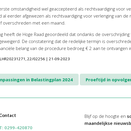
rste omstandigheid wel geaccepteerd als rechtvaardiging voor ver
 eerder afgewezen als rechtvaardiging voor verlenging van de red
hof overschreden met een maand.
ng heeft de Hoge Raad geoordeeld dat ondanks de overschrijding v
weigerd. De constatering dat de redelijke termijn is overschreden 
nanciële belang van de procedure bedroeg € 2 aan te ontvangen i
LINLHR20231271, 22/02256 | 21-09-2023
npassingen in Belastingplan 2024
Proeftijd in opvol
Contact
Blijf op de hoogte en
sc
maandelijkse nieuwsb
T:
0299-420870