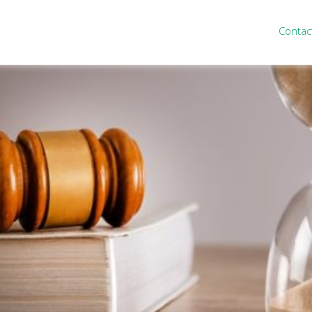
Contac
ten
Nieuws
&
informatie
inistratie
Nieuwsbrief
eiding
Nieuwsoverzicht
cieel personeel
Handige links
rganisatie
Downloads
misch advies
ies Purmerend
houden