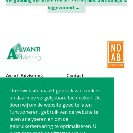
vergoeding verletkosten als zitting niet persoonlijk is
navigation
bijgewoond
→
Avanti Advisering
Contact
Poelstraat 4
T:
0299-420870
Onze website maakt gebruik van cookies
1441 RR Purmerend
@:
info@avanti-
en daarmee vergelijkbare technieken. Dit
advisering.nl
doen wij om de website goed te laten
KvK: 77955722
functioneren, gebruik van de website te
BTW: NL861212733B01
laten analyseren en om de
gebruikerservaring te optimaliseren. U