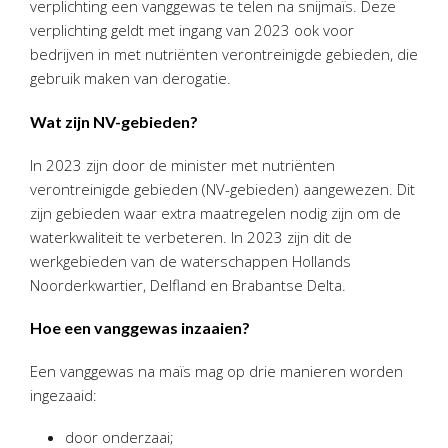
verplichting een vanggewas te telen na snijmaïs. Deze
Personeel & Organisatie
verplichting geldt met ingang van 2023 ook voor
Bedrijfseconomisch advies
bedrijven in met nutriënten verontreinigde gebieden, die
Belastingadvies Purmerend
gebruik maken van derogatie.
Online boekhouden
Wat zijn NV-gebieden?
Nieuws
&
informatie
In 2023 zijn door de minister met nutriënten
verontreinigde gebieden (NV-gebieden) aangewezen. Dit
Nieuwsbrief
zijn gebieden waar extra maatregelen nodig zijn om de
Nieuwsoverzicht
waterkwaliteit te verbeteren. In 2023 zijn dit de
werkgebieden van de waterschappen Hollands
Handige links
Noorderkwartier, Delfland en Brabantse Delta.
Downloads
Hoe een vanggewas inzaaien?
Contact
Een vanggewas na maïs mag op drie manieren worden
ingezaaid:
Avanti
Online
door onderzaai;