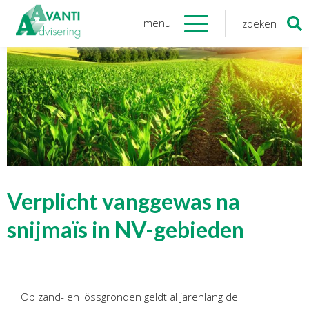
menu
zoeken
Zoeken
naar:
Organisatie
Onze medewerkers
NOAB gecertificeerd
Algemene verordening
gegevensbescherming
Sponsoring
Vacatures
Verplicht vanggewas na
Onze
diensten
snijmaïs in NV-gebieden
Financiele Administratie
Startersbegeleiding
Op zand- en lössgronden geldt al jarenlang de
Tijdelijk financieel personeel