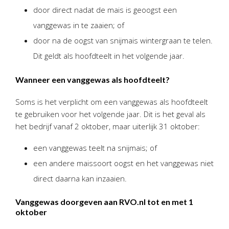
Twinfield – Boekhouden
door direct nadat de mais is geoogst een
BaseCone – Facturen
vanggewas in te zaaien; of
Visionplanner – Rapportage
door na de oogst van snijmais wintergraan te telen.
Klantenportaal – Online dossiers
Dit geldt als hoofdteelt in het volgende jaar.
Online Salaris – Salarissen
Wanneer een vanggewas als hoofdteelt?
Nextens-Accorderen aangiften
Soms is het verplicht om een vanggewas als hoofdteelt
te gebruiken voor het volgende jaar. Dit is het geval als
het bedrijf vanaf 2 oktober, maar uiterlijk 31 oktober:
een vanggewas teelt na snijmais; of
een andere maissoort oogst en het vanggewas niet
direct daarna kan inzaaien.
Vanggewas doorgeven aan RVO.nl tot en met 1
oktober