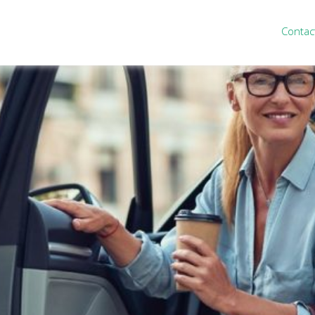
Contac
ten
Nieuws
&
informatie
inistratie
Nieuwsbrief
eiding
Nieuwsoverzicht
cieel personeel
Handige links
rganisatie
Downloads
misch advies
ies Purmerend
houden