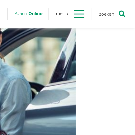
t
Avanti
Online
menu
zoeken
Contact
Avanti
Online
Twinfield – Boekhouden
BaseCone – Facturen
Visionplanner – Rapportage
Klantenportaal – Online dossiers
Online Salaris – Salarissen
Nextens-Accorderen aangiften