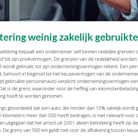
ering weinig zakelijk gebruikte
kettering bepaalt een ondernemer zelf binnen redelijke grenzen 
f tot zijn privévermogen. De grenzen van de redelijkheid word
é wordt gebruikt, tot zijn ondernemingsvermogen rekent. Een per
kt, behoort in beginsel tot het keuzevermogen van de ondernemer
d gebruikte personenauto verplicht ondernemingsvermogen vormt
Dat is de grens waaronder voor de heffing van inkomstenbelastin
ng hoeft te worden genomen.
s geoordeeld dat een auto, die minder dan 10% zakelijk wordt ge
en kilometers meer dan 500 heeft bedragen, is niet relevant voor
van uitgegaan dat het arrest uit 2001 alleen betrekking heeft op
 De grens van 500 km geldt niet voor de afbakening tussen keuz