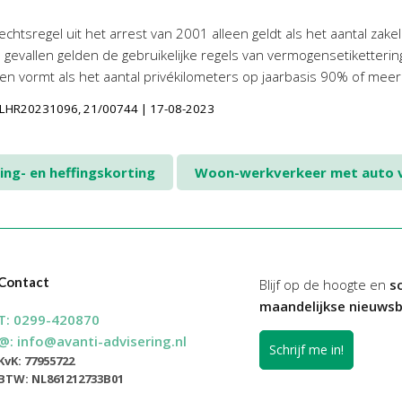
tsregel uit het arrest van 2001 alleen geldt als het aantal zakeli
re gevallen gelden de gebruikelijke regels van vermogensetiketter
en vormt als het aantal privékilometers op jaarbasis 90% of meer 
LINLHR20231096, 21/00744 | 17-08-2023
ng- en heffingskorting
Woon-werkverkeer met auto v
Contact
Blijf op de hoogte en
sc
maandelijkse nieuwsb
T:
0299-420870
@:
info@avanti-advisering.nl
Schrijf me in!
KvK: 77955722
BTW: NL861212733B01