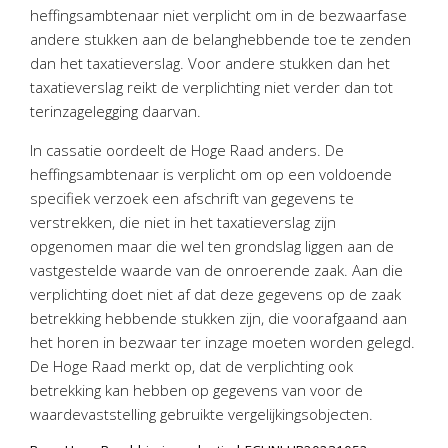
Twinfield – Boekhouden
heffingsambtenaar niet verplicht om in de bezwaarfase
andere stukken aan de belanghebbende toe te zenden
BaseCone – Facturen
dan het taxatieverslag. Voor andere stukken dan het
Visionplanner – Rapportage
taxatieverslag reikt de verplichting niet verder dan tot
Klantenportaal – Online dossiers
terinzagelegging daarvan.
Online Salaris – Salarissen
In cassatie oordeelt de Hoge Raad anders. De
Nextens-Accorderen aangiften
heffingsambtenaar is verplicht om op een voldoende
specifiek verzoek een afschrift van gegevens te
verstrekken, die niet in het taxatieverslag zijn
opgenomen maar die wel ten grondslag liggen aan de
vastgestelde waarde van de onroerende zaak. Aan die
verplichting doet niet af dat deze gegevens op de zaak
betrekking hebbende stukken zijn, die voorafgaand aan
het horen in bezwaar ter inzage moeten worden gelegd.
De Hoge Raad merkt op, dat de verplichting ook
betrekking kan hebben op gegevens van voor de
waardevaststelling gebruikte vergelijkingsobjecten.