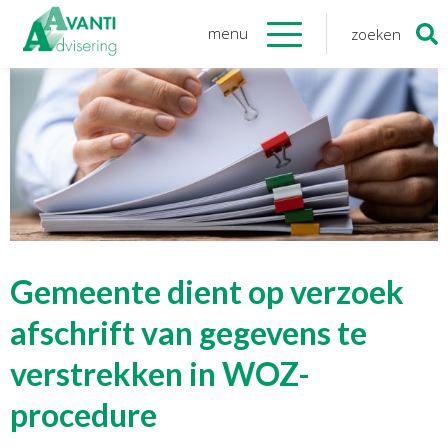
menu
zoeken
Zoeken
naar:
Organisatie
Onze medewerkers
NOAB gecertificeerd
Algemene verordening
gegevensbescherming
Sponsoring
Vacatures
Gemeente dient op verzoek
Onze
diensten
afschrift van gegevens te
verstrekken in WOZ-
Financiele Administratie
Startersbegeleiding
procedure
Tijdelijk financieel personeel