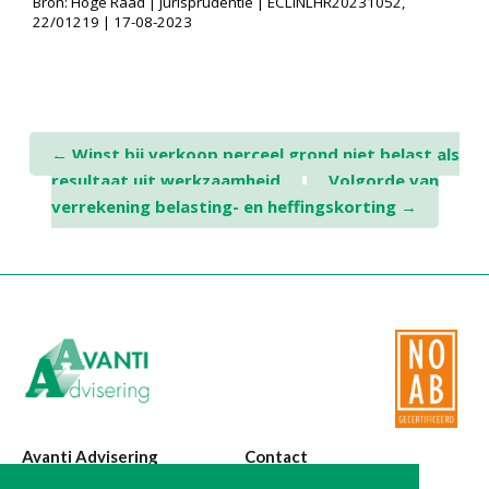
Bron: Hoge Raad | jurisprudentie | ECLINLHR20231052,
22/01219 | 17-08-2023
Post
←
Winst bij verkoop perceel grond niet belast als
resultaat uit werkzaamheid
Volgorde van
navigation
verrekening belasting- en heffingskorting
→
Avanti Advisering
Contact