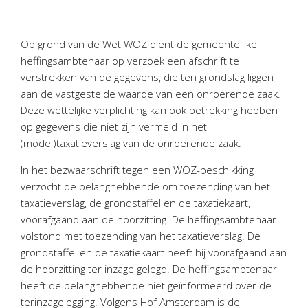
Personeel & Organisatie
Bedrijfseconomisch advies
Op grond van de Wet WOZ dient de gemeentelijke
Belastingadvies Purmerend
heffingsambtenaar op verzoek een afschrift te
Online boekhouden
verstrekken van de gegevens, die ten grondslag liggen
aan de vastgestelde waarde van een onroerende zaak.
Nieuws
&
informatie
Deze wettelijke verplichting kan ook betrekking hebben
op gegevens die niet zijn vermeld in het
Nieuwsbrief
(model)taxatieverslag van de onroerende zaak.
Nieuwsoverzicht
In het bezwaarschrift tegen een WOZ-beschikking
Handige links
verzocht de belanghebbende om toezending van het
Downloads
taxatieverslag, de grondstaffel en de taxatiekaart,
voorafgaand aan de hoorzitting. De heffingsambtenaar
Contact
volstond met toezending van het taxatieverslag. De
grondstaffel en de taxatiekaart heeft hij voorafgaand aan
de hoorzitting ter inzage gelegd. De heffingsambtenaar
Avanti
Online
heeft de belanghebbende niet geïnformeerd over de
terinzagelegging. Volgens Hof Amsterdam is de