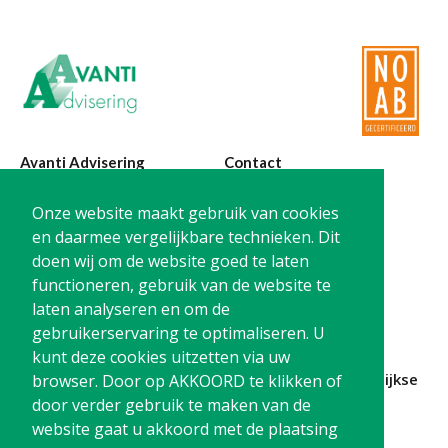
Avanti Advisering
Contact
Poelstraat 4
T:
0299-420870
Onze website maakt gebruik van cookies
1441 RR Purmerend
@:
info@avanti-
en daarmee vergelijkbare technieken. Dit
advisering.nl
doen wij om de website goed te laten
KvK: 77955722
functioneren, gebruik van de website te
BTW: NL861212733B01
laten analyseren en om de
gebruikerservaring te optimaliseren. U
kunt deze cookies uitzetten via uw
Blijf op de hoogte en
schrijf je in
voor onze
maandelijkse
browser. Door op AKKOORD te klikken of
nieuwsbrief
door verder gebruik te maken van de
website gaat u akkoord met de plaatsing
Schrijf me in!