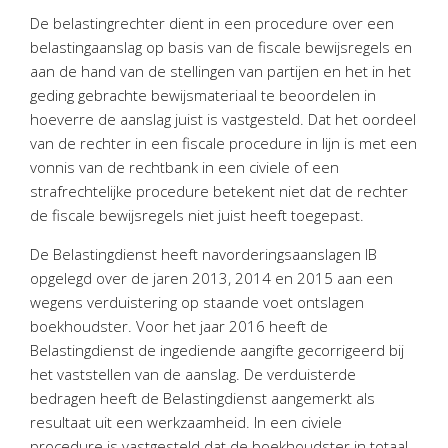
Personeel & Organisatie
De belastingrechter dient in een procedure over een
Bedrijfseconomisch advies
belastingaanslag op basis van de fiscale bewijsregels en
aan de hand van de stellingen van partijen en het in het
Belastingadvies Purmerend
geding gebrachte bewijsmateriaal te beoordelen in
Online boekhouden
hoeverre de aanslag juist is vastgesteld. Dat het oordeel
van de rechter in een fiscale procedure in lijn is met een
Nieuws
&
informatie
vonnis van de rechtbank in een civiele of een
strafrechtelijke procedure betekent niet dat de rechter
Nieuwsbrief
de fiscale bewijsregels niet juist heeft toegepast.
Nieuwsoverzicht
De Belastingdienst heeft navorderingsaanslagen IB
Handige links
opgelegd over de jaren 2013, 2014 en 2015 aan een
Downloads
wegens verduistering op staande voet ontslagen
boekhoudster. Voor het jaar 2016 heeft de
Contact
Belastingdienst de ingediende aangifte gecorrigeerd bij
het vaststellen van de aanslag. De verduisterde
bedragen heeft de Belastingdienst aangemerkt als
Avanti
Online
resultaat uit een werkzaamheid. In een civiele
procedure is vastgesteld dat de boekhoudster in totaal