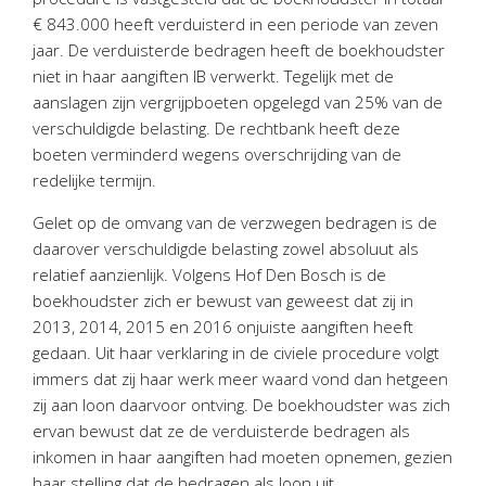
Twinfield – Boekhouden
€ 843.000 heeft verduisterd in een periode van zeven
BaseCone – Facturen
jaar. De verduisterde bedragen heeft de boekhoudster
niet in haar aangiften IB verwerkt. Tegelijk met de
Visionplanner – Rapportage
aanslagen zijn vergrijpboeten opgelegd van 25% van de
Klantenportaal – Online dossiers
verschuldigde belasting. De rechtbank heeft deze
Online Salaris – Salarissen
boeten verminderd wegens overschrijding van de
Nextens-Accorderen aangiften
redelijke termijn.
Gelet op de omvang van de verzwegen bedragen is de
daarover verschuldigde belasting zowel absoluut als
relatief aanzienlijk. Volgens Hof Den Bosch is de
boekhoudster zich er bewust van geweest dat zij in
2013, 2014, 2015 en 2016 onjuiste aangiften heeft
gedaan. Uit haar verklaring in de civiele procedure volgt
immers dat zij haar werk meer waard vond dan hetgeen
zij aan loon daarvoor ontving. De boekhoudster was zich
ervan bewust dat ze de verduisterde bedragen als
inkomen in haar aangiften had moeten opnemen, gezien
haar stelling dat de bedragen als loon uit