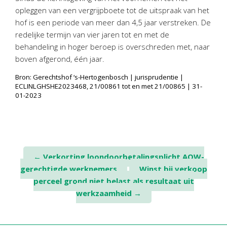
opleggen van een vergrijpboete tot de uitspraak van het
hof is een periode van meer dan 4,5 jaar verstreken. De
redelijke termijn van vier jaren tot en met de
behandeling in hoger beroep is overschreden met, naar
boven afgerond, één jaar.
Bron: Gerechtshof ‘s-Hertogenbosch | jurisprudentie |
ECLINLGHSHE2023468, 21/00861 tot en met 21/00865 | 31-
01-2023
Post
←
Verkorting loondoorbetalingsplicht AOW-
gerechtigde werknemers
Winst bij verkoop
navigation
perceel grond niet belast als resultaat uit
werkzaamheid
→