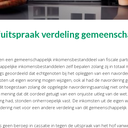
fuitspraak verdeling gemeensch
en een gemeenschappelijk inkomensbestanddeel van fiscale par
ppelijke inkomensbestanddelen zelf bepalen zolang zij in totaa
gs geoordeeld dat echtgenoten bij het opleggen van een navorde
ten uit eigen woning mogen wijzigen, ook al had de navordering 
dit toegestaan zolang de opgelegde navorderingsaanslag niet onhe
 mening dat dit oordeel getuigt van een onjuiste uitleg van de wet
ing had, stonden onherroepelijk vast. De inkomsten uit de eigen
vordering niet voor een andere verdeling van dit gemeenschappel
s geen beroep in cassatie in tegen de uitspraak van het hof van