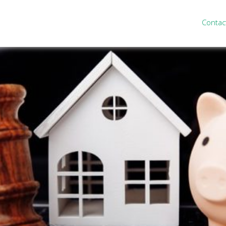
Contac
ten
Nieuws
&
informatie
inistratie
Nieuwsbrief
eiding
Nieuwsoverzicht
cieel personeel
Handige links
rganisatie
Downloads
misch advies
ies Purmerend
houden