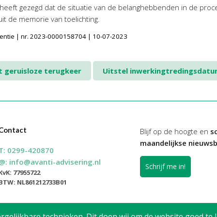
ur heeft gezegd dat de situatie van de belanghebbenden in de pro
it de memorie van toelichting.
udentie | nr. 2023-0000158704 | 10-07-2023
t geruisloze terugkeer
Uitstel inwerkingtredingsdat
Contact
Blijf op de hoogte en
sc
maandelijkse nieuwsb
T:
0299-420870
@:
info@avanti-advisering.nl
Schrijf me in!
KvK: 77955722
BTW: NL861212733B01
elijkbare technieken. Dit doen wij om de website goed te l