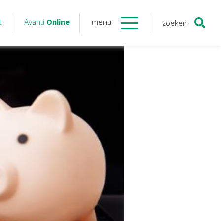
t
Avanti
Online
menu
zoeken
Contact
Avanti
Online
Twinfield – Boekhouden
BaseCone – Facturen
Visionplanner – Rapportage
Klantenportaal – Online dossiers
Online Salaris – Salarissen
Nextens-Accorderen aangiften