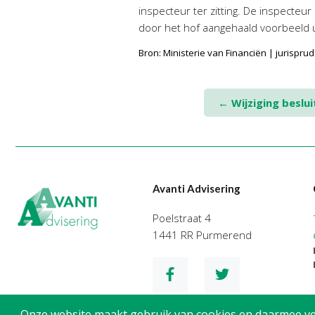
inspecteur ter zitting. De inspecte
door het hof aangehaald voorbeeld u
Bron: Ministerie van Financiën | jurispr
Post
←
Wijziging beslui
navigation
Avanti Advisering
Poelstraat 4
1441 RR Purmerend
Onze website maakt gebruik van cookies en daarmee verg