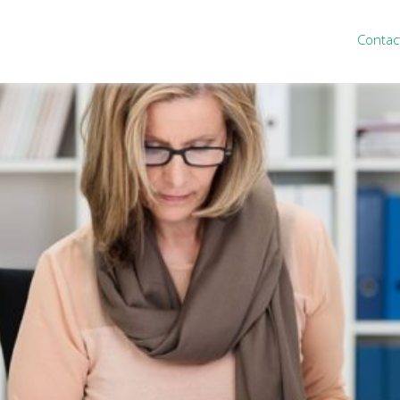
Contac
ten
Nieuws
&
informatie
inistratie
Nieuwsbrief
eiding
Nieuwsoverzicht
cieel personeel
Handige links
rganisatie
Downloads
misch advies
ies Purmerend
houden