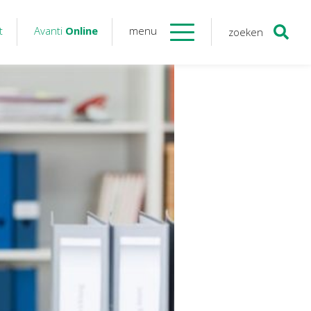
t
Avanti
Online
menu
zoeken
Contact
Avanti
Online
Twinfield – Boekhouden
BaseCone – Facturen
Visionplanner – Rapportage
Klantenportaal – Online dossiers
Online Salaris – Salarissen
Nextens-Accorderen aangiften