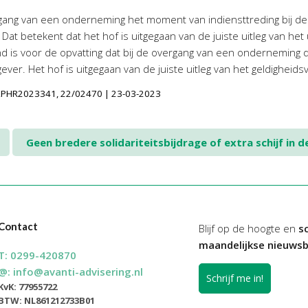
rgang van een onderneming het moment van indiensttreding bij de
at betekent dat het hof is uitgegaan van de juiste uitleg van het 
 is voor de opvatting dat bij de overgang van een onderneming de
er. Het hof is uitgegaan van de juiste uitleg van het geldigheidsv
NLPHR2023341, 22/02470 | 23-03-2023
Geen bredere solidariteitsbijdrage of extra schijf in
Contact
Blijf op de hoogte en
sc
maandelijkse nieuwsb
T:
0299-420870
@:
info@avanti-advisering.nl
Schrijf me in!
KvK: 77955722
BTW: NL861212733B01