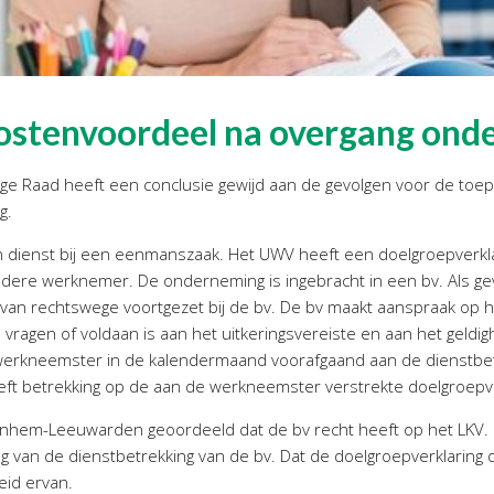
ostenvoordeel na overgang on
oge Raad heeft een conclusie gewijd aan de gevolgen voor de toe
g.
n dienst bij een eenmanszaak. Het UWV heeft een doelgroepverkl
dere werknemer. De onderneming is ingebracht in een bv. Als ge
van rechtswege voortgezet bij de bv. De bv maakt aanspraak op 
vragen of voldaan is aan het uitkeringsvereiste en aan het geldig
de werkneemster in de kalendermaand voorafgaand aan de dienstb
heeft betrekking op de aan de werkneemster verstrekte doelgroepve
rnhem-Leeuwarden geoordeeld dat de bv recht heeft op het LKV. 
g van de dienstbetrekking van de bv. Dat de doelgroepverklarin
eid ervan.