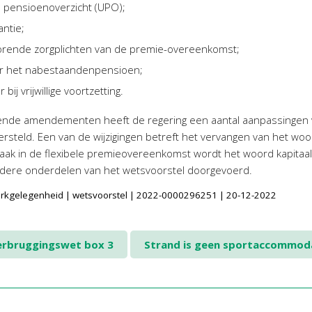
 pensioenoverzicht (UPO);
ntie;
horende zorgplichten van de premie-overeenkomst;
oor het nabestaandenpensioen;
ij vrijwillige voortzetting.
iende amendementen heeft de regering een aantal aanpassingen v
ersteld. Een van de wijzigingen betreft het vervangen van het woo
ak in de flexibele premieovereenkomst wordt het woord kapitaal g
 andere onderdelen van het wetsvoorstel doorgevoerd.
Werkgelegenheid | wetsvoorstel | 2022-0000296251 | 20-12-2022
rbruggingswet box 3
Strand is geen sportaccommod