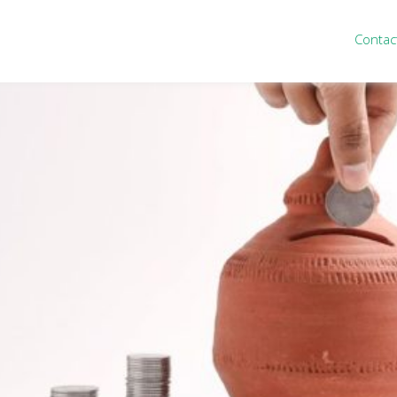
Contac
ten
Nieuws
&
informatie
inistratie
Nieuwsbrief
eiding
Nieuwsoverzicht
cieel personeel
Handige links
rganisatie
Downloads
misch advies
ies Purmerend
houden