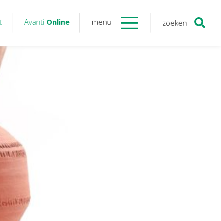
t
Avanti
Online
menu
zoeken
Contact
Avanti
Online
Twinfield – Boekhouden
BaseCone – Facturen
Visionplanner – Rapportage
Klantenportaal – Online dossiers
Online Salaris – Salarissen
Nextens-Accorderen aangiften