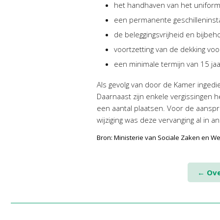
het handhaven van het uniform
een permanente geschilleninsta
de beleggingsvrijheid en bijbe
voortzetting van de dekking v
een minimale termijn van 15 jaar b
Als gevolg van door de Kamer inged
Daarnaast zijn enkele vergissingen h
een aantal plaatsen. Voor de aanspra
wijziging was deze vervanging al in
Bron: Ministerie van Sociale Zaken en 
Post
←
Ove
navigation