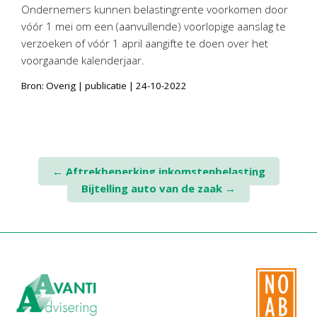
Personeel & Organisatie
Ondernemers kunnen belastingrente voorkomen door
vóór 1 mei om een (aanvullende) voorlopige aanslag te
Bedrijfseconomisch advies
verzoeken of vóór 1 april aangifte te doen over het
Belastingadvies Purmerend
voorgaande kalenderjaar.
Online boekhouden
Bron: Overig | publicatie | 24-10-2022
Nieuws
&
informatie
Nieuwsbrief
Nieuwsoverzicht
Post
←
Aftrekbeperking inkomstenbelasting
Handige links
Bijtelling auto van de zaak
→
navigation
Downloads
Contact
Avanti
Online