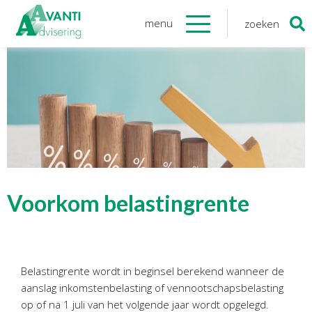
menu
zoeken
Zoeken
naar:
Organisatie
Onze medewerkers
NOAB gecertificeerd
Algemene verordening
gegevensbescherming
Sponsoring
Vacatures
Voorkom belastingrente
Onze
diensten
Financiele Administratie
Belastingrente wordt in beginsel berekend wanneer de
Startersbegeleiding
aanslag inkomstenbelasting of vennootschapsbelasting
Tijdelijk financieel personeel
op of na 1 juli van het volgende jaar wordt opgelegd.