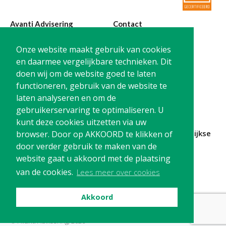
Twinfield – Boekhouden
BaseCone – Facturen
Avanti Advisering
Contact
Visionplanner – Rapportage
Poelstraat 4
T:
0299-420870
Onze website maakt gebruik van cookies
Klantenportaal – Online dossiers
1441 RR Purmerend
@:
info@avanti-
en daarmee vergelijkbare technieken. Dit
Online Salaris – Salarissen
advisering.nl
doen wij om de website goed te laten
KvK: 77955722
Nextens-Accorderen aangiften
functioneren, gebruik van de website te
BTW: NL861212733B01
laten analyseren en om de
gebruikerservaring te optimaliseren. U
kunt deze cookies uitzetten via uw
Blijf op de hoogte en
schrijf je in
voor onze
maandelijkse
browser. Door op AKKOORD te klikken of
nieuwsbrief
door verder gebruik te maken van de
website gaat u akkoord met de plaatsing
Schrijf me in!
van de cookies.
Lees meer over cookies
Akkoord
Privacy
Cookies
Disclaimer
© Avanti Advisering, 2026