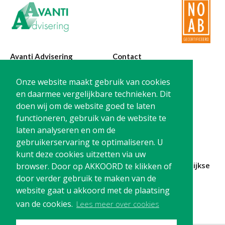
Avanti Advisering
Contact
Poelstraat 4
T:
0299-420870
Onze website maakt gebruik van cookies
1441 RR Purmerend
@:
info@avanti-
en daarmee vergelijkbare technieken. Dit
advisering.nl
doen wij om de website goed te laten
KvK: 77955722
functioneren, gebruik van de website te
BTW: NL861212733B01
laten analyseren en om de
gebruikerservaring te optimaliseren. U
kunt deze cookies uitzetten via uw
Blijf op de hoogte en
schrijf je in
voor onze
maandelijkse
browser. Door op AKKOORD te klikken of
nieuwsbrief
door verder gebruik te maken van de
website gaat u akkoord met de plaatsing
Schrijf me in!
van de cookies.
Lees meer over cookies