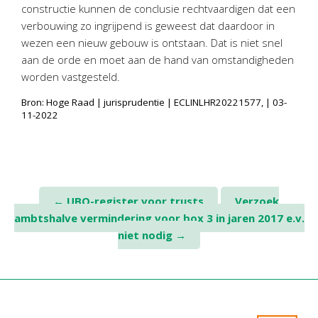
constructie kunnen de conclusie rechtvaardigen dat een
verbouwing zo ingrijpend is geweest dat daardoor in
wezen een nieuw gebouw is ontstaan. Dat is niet snel
aan de orde en moet aan de hand van omstandigheden
worden vastgesteld.
Bron: Hoge Raad | jurisprudentie | ECLINLHR20221577, | 03-
11-2022
Post
←
UBO-register voor trusts
Verzoek
ambtshalve vermindering voor box 3 in jaren 2017 e.v.
navigation
niet nodig
→