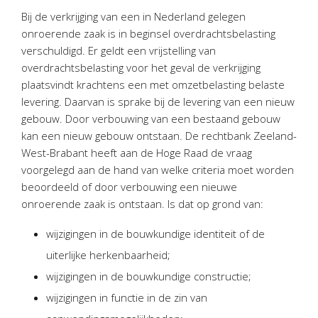
Personeel & Organisatie
Bij de verkrijging van een in Nederland gelegen
Bedrijfseconomisch advies
onroerende zaak is in beginsel overdrachtsbelasting
verschuldigd. Er geldt een vrijstelling van
Belastingadvies Purmerend
overdrachtsbelasting voor het geval de verkrijging
Online boekhouden
plaatsvindt krachtens een met omzetbelasting belaste
levering. Daarvan is sprake bij de levering van een nieuw
Nieuws
&
informatie
gebouw. Door verbouwing van een bestaand gebouw
kan een nieuw gebouw ontstaan. De rechtbank Zeeland-
Nieuwsbrief
West-Brabant heeft aan de Hoge Raad de vraag
Nieuwsoverzicht
voorgelegd aan de hand van welke criteria moet worden
Handige links
beoordeeld of door verbouwing een nieuwe
onroerende zaak is ontstaan. Is dat op grond van:
Downloads
wijzigingen in de bouwkundige identiteit of de
Contact
uiterlijke herkenbaarheid;
wijzigingen in de bouwkundige constructie;
Avanti
Online
wijzigingen in functie in de zin van