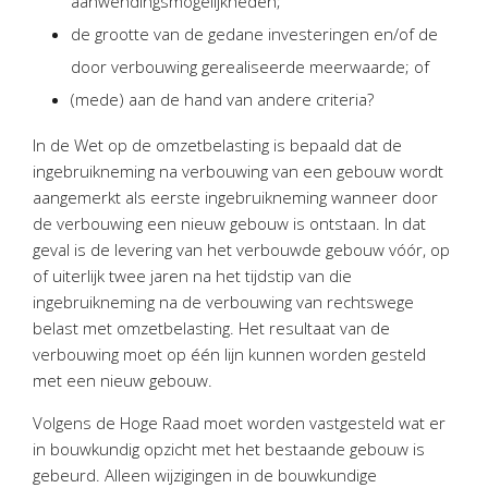
aanwendingsmogelijkheden;
Twinfield – Boekhouden
de grootte van de gedane investeringen en/of de
BaseCone – Facturen
door verbouwing gerealiseerde meerwaarde; of
Visionplanner – Rapportage
(mede) aan de hand van andere criteria?
Klantenportaal – Online dossiers
Online Salaris – Salarissen
In de Wet op de omzetbelasting is bepaald dat de
ingebruikneming na verbouwing van een gebouw wordt
Nextens-Accorderen aangiften
aangemerkt als eerste ingebruikneming wanneer door
de verbouwing een nieuw gebouw is ontstaan. In dat
geval is de levering van het verbouwde gebouw vóór, op
of uiterlijk twee jaren na het tijdstip van die
ingebruikneming na de verbouwing van rechtswege
belast met omzetbelasting. Het resultaat van de
verbouwing moet op één lijn kunnen worden gesteld
met een nieuw gebouw.
Volgens de Hoge Raad moet worden vastgesteld wat er
in bouwkundig opzicht met het bestaande gebouw is
gebeurd. Alleen wijzigingen in de bouwkundige