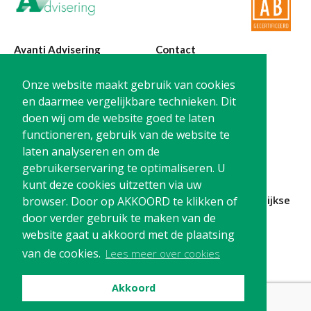
Avanti Advisering
Contact
Poelstraat 4
T:
0299-420870
Onze website maakt gebruik van cookies
1441 RR Purmerend
@:
info@avanti-
en daarmee vergelijkbare technieken. Dit
advisering.nl
doen wij om de website goed te laten
KvK: 77955722
functioneren, gebruik van de website te
BTW: NL861212733B01
laten analyseren en om de
gebruikerservaring te optimaliseren. U
kunt deze cookies uitzetten via uw
Blijf op de hoogte en
schrijf je in
voor onze
maandelijkse
browser. Door op AKKOORD te klikken of
nieuwsbrief
door verder gebruik te maken van de
website gaat u akkoord met de plaatsing
Schrijf me in!
van de cookies.
Lees meer over cookies
Akkoord
Privacy
Cookies
Disclaimer