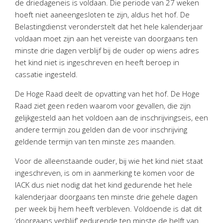
de driedageneis is voldaan. Die periode van 27 weken
Twinfield – Boekhouden
hoeft niet aaneengesloten te zijn, aldus het hof. De
BaseCone – Facturen
Belastingdienst veronderstelt dat het hele kalenderjaar
Visionplanner – Rapportage
voldaan moet zijn aan het vereiste van doorgaans ten
minste drie dagen verblijf bij de ouder op wiens adres
Klantenportaal – Online dossiers
het kind niet is ingeschreven en heeft beroep in
Online Salaris – Salarissen
cassatie ingesteld.
Nextens-Accorderen aangiften
De Hoge Raad deelt de opvatting van het hof. De Hoge
Raad ziet geen reden waarom voor gevallen, die zijn
gelijkgesteld aan het voldoen aan de inschrijvingseis, een
andere termijn zou gelden dan de voor inschrijving
geldende termijn van ten minste zes maanden.
Voor de alleenstaande ouder, bij wie het kind niet staat
ingeschreven, is om in aanmerking te komen voor de
IACK dus niet nodig dat het kind gedurende het hele
kalenderjaar doorgaans ten minste drie gehele dagen
per week bij hem heeft verbleven. Voldoende is dat dit
‘doorgaans verblijf’ gedurende ten minste de helft van