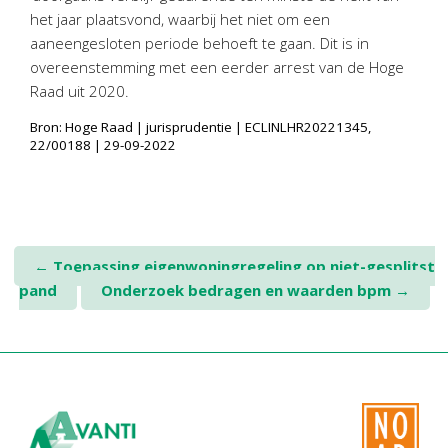
het jaar plaatsvond, waarbij het niet om een
aaneengesloten periode behoeft te gaan. Dit is in
overeenstemming met een eerder arrest van de Hoge
Raad uit 2020.
Bron: Hoge Raad | jurisprudentie | ECLINLHR20221345,
22/00188 | 29-09-2022
Post
←
Toepassing eigenwoningregeling op niet-gesplitst
pand
Onderzoek bedragen en waarden bpm
→
navigation