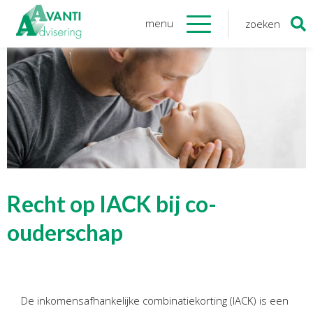
menu
zoeken
Zoeken
naar:
Organisatie
Onze medewerkers
NOAB gecertificeerd
Algemene verordening
gegevensbescherming
Sponsoring
Vacatures
Recht op IACK bij co-
Onze
diensten
ouderschap
Financiele Administratie
Startersbegeleiding
De inkomensafhankelijke combinatiekorting (IACK) is een
Tijdelijk financieel personeel