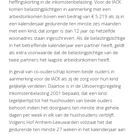
heffingskorting in de inkomstenbelasting. Voor de IACK
Personeel & Organisatie
komen belastingplichtigen in aanmerking met een
Bedrijfseconomisch advies
arbeidsinkomen boven een bedrag van € 5.219 als zij in
Belastingadvies Purmerend
een kalenderjaar gedurende ten minste zes maanden
met een kind, dat jonger is dan 12 jaar op hetzelfde
Online boekhouden
woonadres staan ingeschreven. Als de belastingplichtige
in het betreffende kalenderjaar een partner heeft, geldt
Nieuws
&
informatie
als extra voorwaarde dat de belastingplichtige van de
twee partners het laagste arbeidsinkomen heeft.
Nieuwsbrief
Nieuwsoverzicht
In geval van co-ouderschap komen beide ouders in
aanmerking voor de IACK als zij de zorg voor hun kind
Handige links
gelijkelijk verdelen. Daartoe is in de Uitvoeringsregeling
Downloads
inkomstenbelasting 2001 bepaald, dat een kind
tegelijkertijd tot het huishouden van beide ouders
Contact
behoort indien het doorgaans ten minste drie gehele
dagen per week in elk van de huishoudens verblijft.
Volgens Hof Arnhem-Leeuwarden volstaat het dat
Avanti
Online
gedurende ten minste 27 weken in het kalenderjaar aan