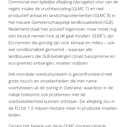
Commissie een tijdelijke afwijking (derogatie) voor van de
Personeel & Organisatie
regels inzake de vruchtwisseling (GLMC 7) en niet
Bedrijfseconomisch advies
productief areaal en landschapselementen (GLMC 8) in
Belastingadvies Purmerend
het nieuwe Gemeenschappelijk landbouwbeleid (GLB).
Nederland staat hier positief tegenover, maar moet nog
Online boekhouden
een besluit nemen hoe zij dit gaat invullen. GLMC’s zijn
EU-normen die gunstig zijn voor klimaat en milieu – ook
Nieuws
&
informatie
wel conditionaliteit genoemd – waaraan alle
landbouwers die GLB-betalingen (zoals basispremie en
Nieuwsbrief
eco-premie) ontvangen, moeten voldoen.
Nieuwsoverzicht
Het mondiale voedselsysteem is geconfronteerd met
Handige links
grote risico’s en onzekerheden die met name
Downloads
voortvloeien uit de oorlog in Oekraïne, waardoor in de
nabije toekomst ook problemen met de
Contact
voedselzekerheid kunnen ontstaan. De afwijking zou in
de EU tot 1,5 miljoen hectare meer in productie moeten
leiden.
Avanti
Online
Gezien het belang van deze GLMC-normen (goede