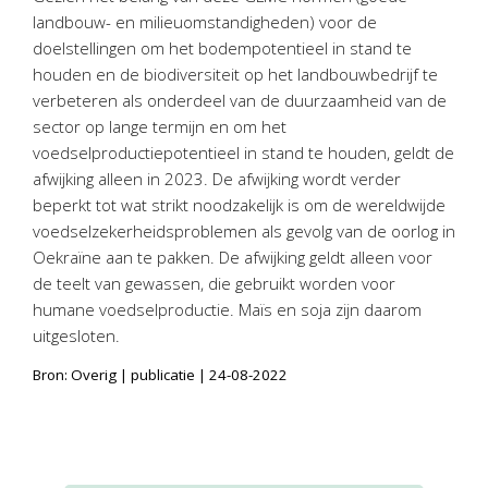
Twinfield – Boekhouden
landbouw- en milieuomstandigheden) voor de
BaseCone – Facturen
doelstellingen om het bodempotentieel in stand te
houden en de biodiversiteit op het landbouwbedrijf te
Visionplanner – Rapportage
verbeteren als onderdeel van de duurzaamheid van de
Klantenportaal – Online dossiers
sector op lange termijn en om het
Online Salaris – Salarissen
voedselproductiepotentieel in stand te houden, geldt de
Nextens-Accorderen aangiften
afwijking alleen in 2023. De afwijking wordt verder
beperkt tot wat strikt noodzakelijk is om de wereldwijde
voedselzekerheidsproblemen als gevolg van de oorlog in
Oekraïne aan te pakken. De afwijking geldt alleen voor
de teelt van gewassen, die gebruikt worden voor
humane voedselproductie. Maïs en soja zijn daarom
uitgesloten.
Bron: Overig | publicatie | 24-08-2022