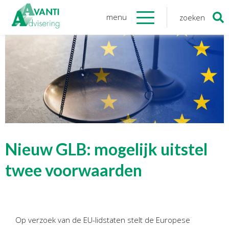
menu
zoeken
Zoeken
naar:
Organisatie
Onze medewerkers
NOAB gecertificeerd
Algemene verordening
gegevensbescherming
Sponsoring
Vacatures
Nieuw GLB: mogelijk uitstel
Onze
diensten
twee voorwaarden
Financiele Administratie
Startersbegeleiding
Op verzoek van de EU-lidstaten stelt de Europese
Tijdelijk financieel personeel