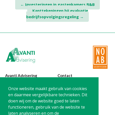
Post
←
Investeringen in gastenkamers B&B
Kanttekeningen bij evaluatie
navigation
bedrijfsopvolgingsregeling
→
Avanti Advisering
Contact
Poelstraat 4
T:
0299-420870
Onze website maakt gebruik van cookies
1441 RR Purmerend
@:
info@avanti-
en daarmee vergelijkbare technieken. Dit
advisering.nl
doen wij om de website goed te laten
KvK: 77955722
functioneren, gebruik van de website te
BTW: NL861212733B01
laten analyseren en om de