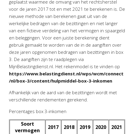
geplaatst waarmee de omvang van het rechtsherstel
Personeel & Organisatie
voor de jaren 2017 tot en met 2021 te berekenen is. De
Bedrijfseconomisch advies
nieuwe methode van berekenen gaat uit van de
Belastingadvies Purmerend
werkelijke bedragen van de bezittingen en niet langer
van een fictieve verdeling van het vermogen in spaargeld
Online boekhouden
en beleggingen. Voor een juiste berekening dient
gebruik gemaakt te worden van de in de aangiften over
Nieuws
&
informatie
deze jaren opgenomen bedragen van bezittingen in box
3. De aangiften zijn te raadplegen via
Nieuwsbrief
MijnBelastingdienst.nl. Het rekenmodel is te vinden op
Nieuwsoverzicht
https://www.belastingdienst.nl/wps/wcm/connect
Handige links
/nl/box-3/content/hulpmiddel-box-3-inkomen
Downloads
Afhankelijk van de aard van de bezittingen wordt met
verschillende rendementen gerekend.
Contact
Percentages box 3-inkomen
Avanti
Online
Soort
2017
2018
2019
2020
2021
vermogen