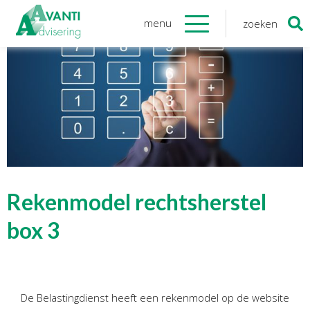
menu
zoeken
Zoeken
naar:
Organisatie
Onze medewerkers
NOAB gecertificeerd
Algemene verordening
gegevensbescherming
Sponsoring
Vacatures
Rekenmodel rechtsherstel
Onze
diensten
box 3
Financiele Administratie
Startersbegeleiding
De Belastingdienst heeft een rekenmodel op de website
Tijdelijk financieel personeel