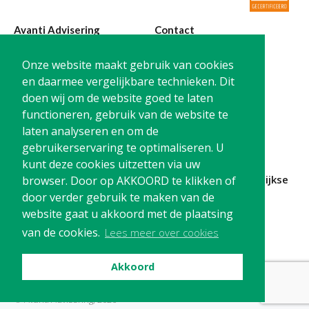
Avanti Advisering
Contact
Poelstraat 4
T:
0299-420870
Onze website maakt gebruik van cookies
1441 RR Purmerend
@:
info@avanti-
en daarmee vergelijkbare technieken. Dit
advisering.nl
doen wij om de website goed te laten
KvK: 77955722
functioneren, gebruik van de website te
BTW: NL861212733B01
laten analyseren en om de
gebruikerservaring te optimaliseren. U
kunt deze cookies uitzetten via uw
Blijf op de hoogte en
schrijf je in
voor onze
maandelijkse
browser. Door op AKKOORD te klikken of
nieuwsbrief
door verder gebruik te maken van de
website gaat u akkoord met de plaatsing
Schrijf me in!
van de cookies.
Lees meer over cookies
Akkoord
Privacy
Cookies
Disclaimer
© Avanti Advisering, 2026