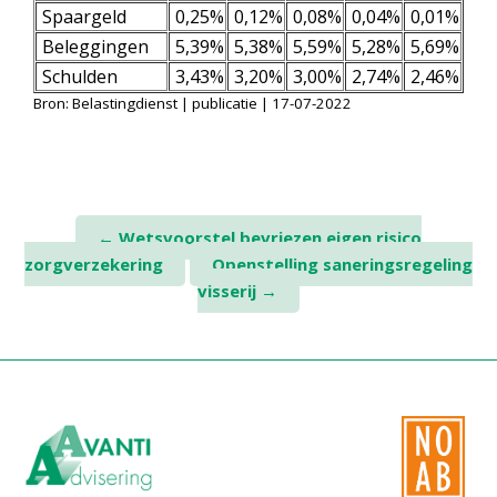
Twinfield – Boekhouden
Spaargeld
0,25%
0,12%
0,08%
0,04%
0,01%
Beleggingen
5,39%
5,38%
5,59%
5,28%
5,69%
BaseCone – Facturen
Schulden
3,43%
3,20%
3,00%
2,74%
2,46%
Visionplanner – Rapportage
Bron: Belastingdienst | publicatie | 17-07-2022
Klantenportaal – Online dossiers
Online Salaris – Salarissen
Nextens-Accorderen aangiften
Post
←
Wetsvoorstel bevriezen eigen risico
zorgverzekering
Openstelling saneringsregeling
navigation
visserij
→