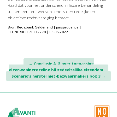
Twinfield – Boekhouden
Raad dat voor het onderscheid in fiscale behandeling
BaseCone – Facturen
tussen een- en tweeverdieners een redelijke en
objectieve rechtvaardiging bestaat.
Visionplanner – Rapportage
Klantenportaal – Online dossiers
Bron: Rechtbank Gelderland | jurisprudentie |
ECLINLRBGEL20212278 | 05-05-2022
Online Salaris – Salarissen
Nextens-Accorderen aangiften
Post
←
Conclusie A-G over toepassing
eigenwoningregeling bij gedeeltelijke eigendom
navigation
Scenario’s herstel niet-bezwaarmakers box 3
→