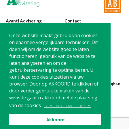
Avanti Advisering
Contact
Poelstraat 4
T:
0299-420870
Onze website maakt gebruik van cookies
1441 RR Purmerend
@:
info@avanti-
en daarmee vergelijkbare technieken. Dit
advisering.nl
doen wij om de website goed te laten
KvK: 77955722
functioneren, gebruik van de website te
BTW: NL861212733B01
laten analyseren en om de
gebruikerservaring te optimaliseren. U
kunt deze cookies uitzetten via uw
Blijf op de hoogte en
schrijf je in
voor onze
maandelijkse
browser. Door op AKKOORD te klikken of
nieuwsbrief
door verder gebruik te maken van de
website gaat u akkoord met de plaatsing
Schrijf me in!
van de cookies.
Lees meer over cookies
Akkoord
Privacy
Cookies
Disclaimer