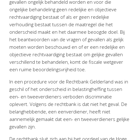
gevallen ongelijk behandeld worden en voor die
Personeel & Organisatie
ongelijke behandeling geen redelijke en objectieve
Bedrijfseconomisch advies
rechtvaardiging bestaat of als er geen redelijke
Belastingadvies Purmerend
verhouding bestaat tussen de maatregel die het
onderscheid maakt en het daarmee beoogde doel. Bij
Online boekhouden
het beantwoorden van de vragen of gevallen als gelijk
moeten worden beschouwd en of er een redelijke en
Nieuws
&
informatie
objectieve rechtvaardiging bestaat om gelijke gevallen
verschillend te behandelen, komt de fiscale wetgever
Nieuwsbrief
een ruime beoordelingsvrijheid toe.
Nieuwsoverzicht
In een procedure voor de Rechtbank Gelderland was in
Handige links
geschil of het onderscheid in belastingheffing tussen
Downloads
een- en tweeverdieners verboden discriminatie
oplevert. Volgens de rechtbank is dat niet het geval. De
Contact
belanghebbende, een eenverdiener, heeft niet
aannemelijk gemaakt dat een- en tweeverdieners gelijke
gevallen zijn.
Avanti
Online
De rechtbank sluit zich aan bij het oordeel van de Hoge