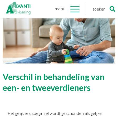
menu
zoeken
Zoeken
naar:
Organisatie
Onze medewerkers
NOAB gecertificeerd
Algemene verordening
gegevensbescherming
Sponsoring
Vacatures
Verschil in behandeling van
Onze
diensten
een- en tweeverdieners
Financiele Administratie
Startersbegeleiding
Het gelijkheidsbeginsel wordt geschonden als gelijke
Tijdelijk financieel personeel