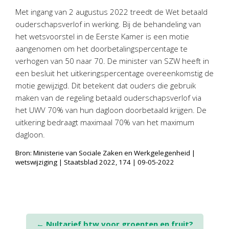
Personeel & Organisatie
Met ingang van 2 augustus 2022 treedt de Wet betaald
Bedrijfseconomisch advies
ouderschapsverlof in werking. Bij de behandeling van
het wetsvoorstel in de Eerste Kamer is een motie
Belastingadvies Purmerend
aangenomen om het doorbetalingspercentage te
Online boekhouden
verhogen van 50 naar 70. De minister van SZW heeft in
een besluit het uitkeringspercentage overeenkomstig de
Nieuws
&
informatie
motie gewijzigd. Dit betekent dat ouders die gebruik
maken van de regeling betaald ouderschapsverlof via
Nieuwsbrief
het UWV 70% van hun dagloon doorbetaald krijgen. De
Nieuwsoverzicht
uitkering bedraagt maximaal 70% van het maximum
Handige links
dagloon.
Downloads
Bron: Ministerie van Sociale Zaken en Werkgelegenheid |
wetswijziging | Staatsblad 2022, 174 | 09-05-2022
Contact
Avanti
Online
Post
←
Nultarief btw voor groenten en fruit?