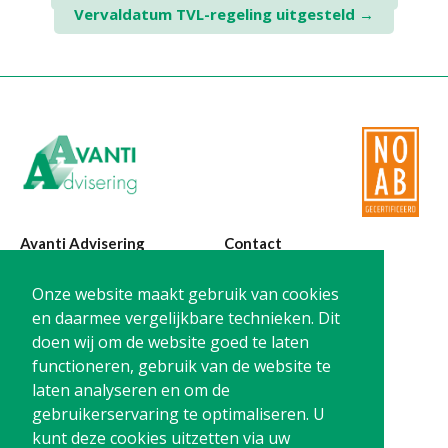
Twinfield – Boekhouden
Vervaldatum TVL-regeling uitgesteld
→
navigation
BaseCone – Facturen
Visionplanner – Rapportage
Klantenportaal – Online dossiers
Online Salaris – Salarissen
Nextens-Accorderen aangiften
Avanti Advisering
Contact
Poelstraat 4
T:
0299-420870
Onze website maakt gebruik van cookies
1441 RR Purmerend
@:
info@avanti-
en daarmee vergelijkbare technieken. Dit
advisering.nl
doen wij om de website goed te laten
KvK: 77955722
functioneren, gebruik van de website te
BTW: NL861212733B01
laten analyseren en om de
gebruikerservaring te optimaliseren. U
kunt deze cookies uitzetten via uw