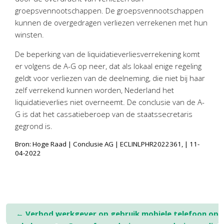
groepsvennootschappen. De groepsvennootschappen
kunnen de overgedragen verliezen verrekenen met hun
winsten.
De beperking van de liquidatieverliesverrekening komt
er volgens de A-G op neer, dat als lokaal enige regeling
geldt voor verliezen van de deelneming, die niet bij haar
zelf verrekend kunnen worden, Nederland het
liquidatieverlies niet overneemt. De conclusie van de A-
G is dat het cassatieberoep van de staatssecretaris
gegrond is.
Bron: Hoge Raad | Conclusie AG | ECLINLPHR2022361, | 11-
04-2022
Post
←
Verbod werkgever op gebruik mobiele telefoon op