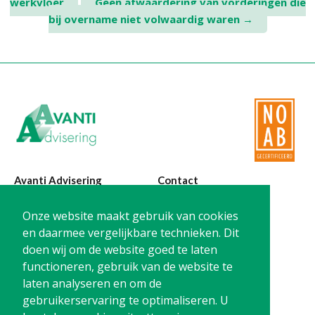
werkvloer
Geen afwaardering van vorderingen die
navigation
bij overname niet volwaardig waren
→
Avanti Advisering
Contact
Poelstraat 4
T:
0299-420870
Onze website maakt gebruik van cookies
1441 RR Purmerend
@:
info@avanti-
en daarmee vergelijkbare technieken. Dit
advisering.nl
doen wij om de website goed te laten
KvK: 77955722
functioneren, gebruik van de website te
BTW: NL861212733B01
laten analyseren en om de
gebruikerservaring te optimaliseren. U