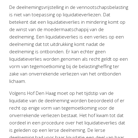
Personeel & Organisatie
De deelnemingsvrijstelling in de vennootschapsbelasting
Bedrijfseconomisch advies
is niet van toepassing op liquidatieverliezen. Dat
betekent dat een liquidatieverlies in mindering komt op
Belastingadvies Purmerend
de winst van de moedermaatschappij van de
Online boekhouden
deelneming. Een liquidatieverlies is een verlies op een
deelneming dat tot uitdrukking komt nadat de
Nieuws
&
informatie
deelneming is ontbonden. Er kan echter geen
liquidatieverlies worden genomen als recht geldt op een
Nieuwsbrief
vorm van tegemoetkoming bij de belastingheffing ter
Nieuwsoverzicht
zake van onverrekende verliezen van het ontbonden
Handige links
lichaam.
Downloads
Volgens Hof Den Haag moet op het tijdstip van de
liquidatie van de deelneming worden beoordeeld of er
Contact
recht op enige vorm van tegemoetkoming voor de
onverrekende verliezen bestaat. Het hof kwam tot dat
oordeel in een procedure over het liquidatieverlies dat
Avanti
Online
is geleden op een Ierse deelneming. De Ierse
deelneming had voor haar liquidatie een deel van haar