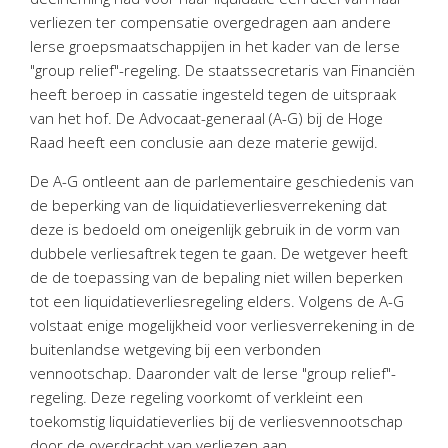
Twinfield – Boekhouden
verliezen ter compensatie overgedragen aan andere
BaseCone – Facturen
Ierse groepsmaatschappijen in het kader van de Ierse
"group relief"-regeling. De staatssecretaris van Financiën
Visionplanner – Rapportage
heeft beroep in cassatie ingesteld tegen de uitspraak
Klantenportaal – Online dossiers
van het hof. De Advocaat-generaal (A-G) bij de Hoge
Online Salaris – Salarissen
Raad heeft een conclusie aan deze materie gewijd.
Nextens-Accorderen aangiften
De A-G ontleent aan de parlementaire geschiedenis van
de beperking van de liquidatieverliesverrekening dat
deze is bedoeld om oneigenlijk gebruik in de vorm van
dubbele verliesaftrek tegen te gaan. De wetgever heeft
de de toepassing van de bepaling niet willen beperken
tot een liquidatieverliesregeling elders. Volgens de A-G
volstaat enige mogelijkheid voor verliesverrekening in de
buitenlandse wetgeving bij een verbonden
vennootschap. Daaronder valt de Ierse "group relief"-
regeling. Deze regeling voorkomt of verkleint een
toekomstig liquidatieverlies bij de verliesvennootschap
door de overdracht van verliezen aan