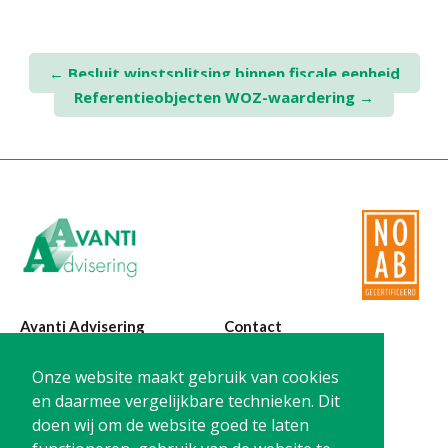
Post
←
Besluit winstsplitsing binnen fiscale eenheid
Referentieobjecten WOZ-waardering
→
navigation
Avanti Advisering
Contact
Poelstraat 4
T:
0299-420870
Onze website maakt gebruik van cookies
1441 RR Purmerend
@:
info@avanti-
en daarmee vergelijkbare technieken. Dit
advisering.nl
doen wij om de website goed te laten
KvK: 77955722