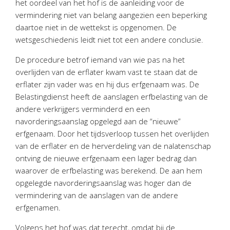
het oordeel van het hof is de aanleiding voor de
Twinfield – Boekhouden
vermindering niet van belang aangezien een beperking
BaseCone – Facturen
daartoe niet in de wettekst is opgenomen. De
Visionplanner – Rapportage
wetsgeschiedenis leidt niet tot een andere conclusie.
Klantenportaal – Online dossiers
De procedure betrof iemand van wie pas na het
Online Salaris – Salarissen
overlijden van de erflater kwam vast te staan dat de
Nextens-Accorderen aangiften
erflater zijn vader was en hij dus erfgenaam was. De
Belastingdienst heeft de aanslagen erfbelasting van de
andere verkrijgers verminderd en een
navorderingsaanslag opgelegd aan de “nieuwe”
erfgenaam. Door het tijdsverloop tussen het overlijden
van de erflater en de herverdeling van de nalatenschap
ontving de nieuwe erfgenaam een lager bedrag dan
waarover de erfbelasting was berekend. De aan hem
opgelegde navorderingsaanslag was hoger dan de
vermindering van de aanslagen van de andere
erfgenamen.
Volgens het hof was dat terecht, omdat bij de