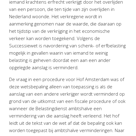
iemand krachtens erfrecht verkrijgt door het overlijden
Personeel & Organisatie
van een persoon, die ten tijde van zijn overlijden in
Bedrijfseconomisch advies
Nederland woonde. Het verkregene wordt in
Belastingadvies Purmerend
aanmerking genomen naar de waarde, die daaraan op
het tijdstip van de verkrijging in het economische
Online boekhouden
verkeer kan worden toegekend. Volgens de
Successiewet is navordering van schenk- of erfbelasting
Nieuws
&
informatie
mogelijk in gevallen waarin van iemand te weinig
belasting is geheven doordat een aan een ander
Nieuwsbrief
opgelegde aanslag is verminderd.
Nieuwsoverzicht
De vraag in een procedure voor Hof Amsterdam was of
Handige links
deze wetsbepaling alleen van toepassing is als de
Downloads
aanslag van een andere verkrijger wordt verminderd op
grond van de uitkomst van een fiscale procedure of ook
Contact
wanneer de Belastingdienst ambtshalve een
vermindering van die aanslag heeft verleend. Het hof
leidt uit de tekst van de wet af dat de bepaling ook kan
Avanti
Online
worden toegepast bij ambtshalve verminderingen. Naar