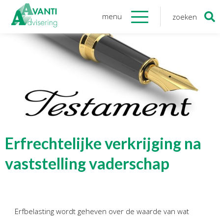
menu
zoeken
Zoeken
naar:
Organisatie
Onze medewerkers
NOAB gecertificeerd
Algemene verordening
gegevensbescherming
Sponsoring
Vacatures
Erfrechtelijke verkrijging na
Onze
diensten
vaststelling vaderschap
Financiele Administratie
Startersbegeleiding
Erfbelasting wordt geheven over de waarde van wat
Tijdelijk financieel personeel