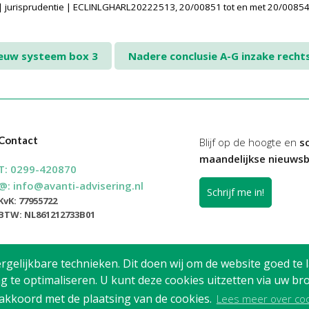
 jurisprudentie | ECLINLGHARL20222513, 20/00851 tot en met 20/00854
euw systeem box 3
Nadere conclusie A-G inzake recht
Contact
Blijf op de hoogte en
sc
maandelijkse nieuwsb
T:
0299-420870
@:
info@avanti-advisering.nl
Schrijf me in!
KvK: 77955722
BTW: NL861212733B01
elijkbare technieken. Dit doen wij om de website goed te l
g te optimaliseren. U kunt deze cookies uitzetten via uw 
 akkoord met de plaatsing van de cookies.
Lees meer over co