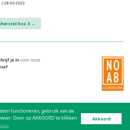
 | 28-03-2022
sherstel box 3
→
hrijf je in
voor onze
rief
aten functioneren, gebruik van de
browser. Door op AKKOORD te klikken
Akkoord
okies
© Avanti Advisering, 2026