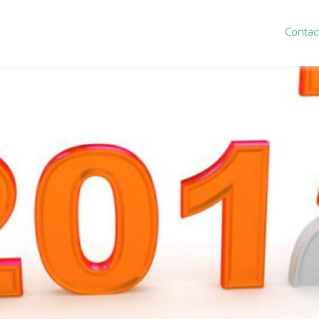
Contac
ten
Nieuws
&
informatie
inistratie
Nieuwsbrief
eiding
Nieuwsoverzicht
cieel personeel
Handige links
rganisatie
Downloads
misch advies
ies Purmerend
houden