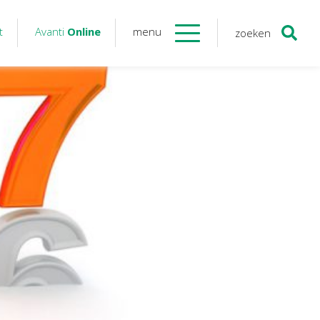
t
Avanti
Online
menu
zoeken
Contact
Avanti
Online
Twinfield – Boekhouden
BaseCone – Facturen
Visionplanner – Rapportage
Klantenportaal – Online dossiers
Online Salaris – Salarissen
Nextens-Accorderen aangiften