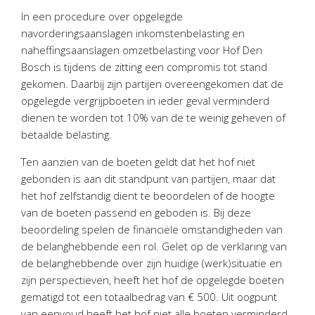
Personeel & Organisatie
In een procedure over opgelegde
Bedrijfseconomisch advies
navorderingsaanslagen inkomstenbelasting en
naheffingsaanslagen omzetbelasting voor Hof Den
Belastingadvies Purmerend
Bosch is tijdens de zitting een compromis tot stand
Online boekhouden
gekomen. Daarbij zijn partijen overeengekomen dat de
opgelegde vergrijpboeten in ieder geval verminderd
Nieuws
&
informatie
dienen te worden tot 10% van de te weinig geheven of
betaalde belasting.
Nieuwsbrief
Ten aanzien van de boeten geldt dat het hof niet
Nieuwsoverzicht
gebonden is aan dit standpunt van partijen, maar dat
Handige links
het hof zelfstandig dient te beoordelen of de hoogte
Downloads
van de boeten passend en geboden is. Bij deze
beoordeling spelen de financiële omstandigheden van
Contact
de belanghebbende een rol. Gelet op de verklaring van
de belanghebbende over zijn huidige (werk)situatie en
zijn perspectieven, heeft het hof de opgelegde boeten
Avanti
Online
gematigd tot een totaalbedrag van € 500. Uit oogpunt
van eenvoud heeft het hof niet alle boeten verminderd,