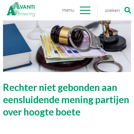
menu
zoeken
Zoeken
naar:
Organisatie
Onze medewerkers
NOAB gecertificeerd
Algemene verordening
gegevensbescherming
Sponsoring
Vacatures
Rechter niet gebonden aan
Onze
diensten
eensluidende mening partijen
over hoogte boete
Financiele Administratie
Startersbegeleiding
Tijdelijk financieel personeel