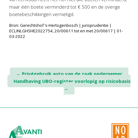
Twinfield – Boekhouden
maar één boete verminderd tot € 500 en de overige
BaseCone – Facturen
boetebeschikkingen vernietigd.
Visionplanner – Rapportage
Bron: Gerechtshof ‘s-Hertogenbosch | jurisprudentie |
ECLINLGHSHE2022754, 20/00611 tot en met 20/00617 | 01-
Klantenportaal – Online dossiers
03-2022
Online Salaris – Salarissen
Nextens-Accorderen aangiften
Post
←
Privégebruik auto van de zaak ondernemer
Handhaving UBO-register voorlopig op risicobasis
navigation
→