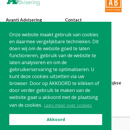
Avanti Advisering
Contact
Poelstraat 4
T:
0299-420870
Onze website maakt gebruik van cookies
1441 RR Purmerend
@:
info@avanti-
en daarmee vergelijkbare technieken. Dit
advisering.nl
doen wij om de website goed te laten
KvK: 77955722
functioneren, gebruik van de website te
BTW: NL861212733B01
laten analyseren en om de
gebruikerservaring te optimaliseren. U
kunt deze cookies uitzetten via uw
Blijf op de hoogte en
schrijf je in
voor onze
maandelijkse
browser. Door op AKKOORD te klikken of
nieuwsbrief
door verder gebruik te maken van de
website gaat u akkoord met de plaatsing
Schrijf me in!
van de cookies.
Lees meer over cookies
Akkoord
Privacy
Cookies
Disclaimer