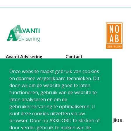
Avanti Advisering
Contact
Poelstraat 4
T:
0299-420870
Onze website maakt gebruik van cookies
1441 RR Purmerend
@:
info@avanti-
en daarmee vergelijkbare technieken. Dit
advisering.nl
doen wij om de website goed te laten
KvK: 77955722
functioneren, gebruik van de website te
BTW: NL861212733B01
laten analyseren en om de
gebruikerservaring te optimaliseren. U
kunt deze cookies uitzetten via uw
Blijf op de hoogte en
schrijf je in
voor onze
maandelijkse
browser. Door op AKKOORD te klikken of
nieuwsbrief
door verder gebruik te maken van de