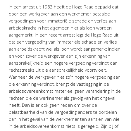
Personeel & Organisatie
In een arrest uit 1983 heeft de Hoge Raad bepaald dat
Bedrijfseconomisch advies
door een werkgever aan een werknemer betaalde
vergoedingen voor immateriële schade en verlies aan
Belastingadvies Purmerend
arbeidskracht in het algemeen niet als loon worden
Online boekhouden
aangemerkt. In een recent arrest legt de Hoge Raad uit
dat een vergoeding van immateriële schade en verlies
Nieuws
&
informatie
aan arbeidskracht wel als loon wordt aangemerkt indien
en voor zover de werkgever aan zijn erkenning van
Nieuwsbrief
aansprakelijkheid een hogere vergoeding verbindt dan
Nieuwsoverzicht
rechtstreeks uit die aansprakelijkheid voortvloeit.
Handige links
Wanneer de werkgever niet zo’n hogere vergoeding aan
die erkenning verbindt, brengt de vastlegging in de
Downloads
arbeidsovereenkomst materieel geen verandering in de
rechten die de werknemer als gevolg van het ongeval
Contact
heeft. Dan is er ook geen reden om over de
belastbaarheid van de vergoeding anders te oordelen
dan in het geval van de werknemer ten aanzien van wie
Avanti
Online
in de arbeidsovereenkomst niets is geregeld. Zijn bij of