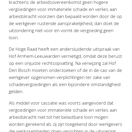
krachtens de arbeidsovereenkomst geen hogere
Twinfield – Boekhouden
vergoedingen voor immateriële schade en verlies aan
BaseCone – Facturen
arbeidskracht voorzien dan bepaald worden door de op
Visionplanner – Rapportage
de werkgever rustende aansprakelijkheid, dan doet de
Klantenportaal – Online dossiers
uitzondering niet voor en vormt de vergoeding geen
loon.
Online Salaris – Salarissen
Nextens-Accorderen aangiften
De Hoge Raad heeft een andersluidende uitspraak van
Hof Arnhem-Leeuwarden vernietigd, omdat deze berust
op een onjuiste rechtsopvatting. Na verwijzing zal Hof
Den Bosch moeten onderzoeken of de in de cao van de
werkgever opgenomen verplichtingen ter zake van
schadevergoedingen als een bijzondere omstandigheid
gelden.
Als middel voor cassatie was voorts aangevoerd dat
vergoedingen voor immateriële schade en verlies aan
arbeidskracht niet tot het belastbare loon mogen
worden gerekend als zij zijn toegekend door werkgevers
die werkzaamheden doen verrichten in de uitvoering