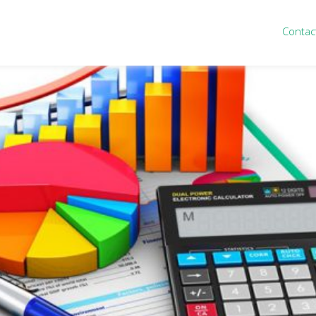
Contac
ten
Nieuws
&
informatie
inistratie
Nieuwsbrief
eiding
Nieuwsoverzicht
cieel personeel
Handige links
rganisatie
Downloads
misch advies
ies Purmerend
houden