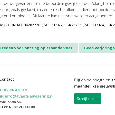
omt de wetgever een ruime beoordelingsvrijheid toe. Zolang het n
on, zoals geslacht, ras en etnische afkomst, dient het oordeel
ke grond ontbloot is. Dit laatste kan niet snel worden aangenomen.
ntie | ECLINLRBDHA2022783, SGR 21/322, SGR 21/323, SGR 21/324, SGR 2
s reden voor ontslag op staande voet
Geen verjaring 
Contact
Blijf op de hoogte en
sc
maandelijkse nieuwsb
T:
0299-420870
@:
info@avanti-advisering.nl
Schrijf me in!
KvK: 77955722
BTW: NL861212733B01