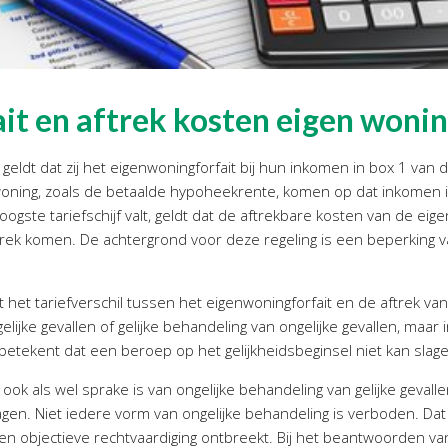
it en aftrek kosten eigen woni
geldt dat zij het eigenwoningforfait bij hun inkomen in box 1 van
oning, zoals de betaalde hypoheekrente, komen op dat inkomen in
ogste tariefschijf valt, geldt dat de aftrekbare kosten van de eig
aftrek komen. De achtergrond voor deze regeling is een beperking v
het tariefverschil tussen het eigenwoningforfait en de aftrek va
elijke gevallen of gelijke behandeling van ongelijke gevallen, maar i
t betekent dat een beroep op het gelijkheidsbeginsel niet kan slag
ok als wel sprake is van ongelijke behandeling van gelijke gevalle
agen. Niet iedere vorm van ongelijke behandeling is verboden. Dat 
en objectieve rechtvaardiging ontbreekt. Bij het beantwoorden va