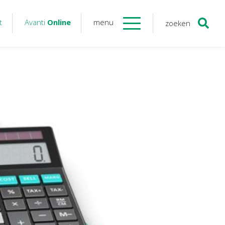
t
Avanti
Online
menu
zoeken
Contact
Avanti
Online
Twinfield – Boekhouden
BaseCone – Facturen
Visionplanner – Rapportage
Klantenportaal – Online dossiers
Online Salaris – Salarissen
Nextens-Accorderen aangiften