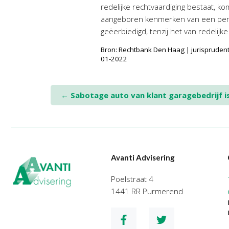
redelijke rechtvaardiging bestaat, k
aangeboren kenmerken van een perso
geëerbiedigd, tenzij het van redelij
Bron: Rechtbank Den Haag | jurisprude
01-2022
Post
←
Sabotage auto van klant garagebedrijf i
navigation
Avanti Advisering
Poelstraat 4
1441 RR Purmerend