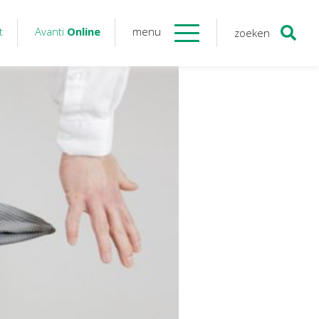
t
Avanti
Online
menu
zoeken
Contact
Avanti
Online
Twinfield – Boekhouden
BaseCone – Facturen
Visionplanner – Rapportage
Klantenportaal – Online dossiers
Online Salaris – Salarissen
Nextens-Accorderen aangiften