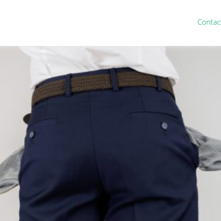
Contac
ten
Nieuws
&
informatie
inistratie
Nieuwsbrief
eiding
Nieuwsoverzicht
cieel personeel
Handige links
rganisatie
Downloads
misch advies
ies Purmerend
houden