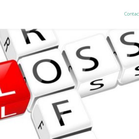
Contac
ten
Nieuws
&
informatie
inistratie
Nieuwsbrief
eiding
Nieuwsoverzicht
cieel personeel
Handige links
rganisatie
Downloads
misch advies
ies Purmerend
houden