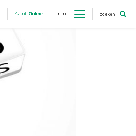
t
Avanti
Online
menu
zoeken
Contact
Avanti
Online
Twinfield – Boekhouden
BaseCone – Facturen
Visionplanner – Rapportage
Klantenportaal – Online dossiers
Online Salaris – Salarissen
Nextens-Accorderen aangiften