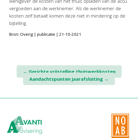
werkgever de kosten van het thuis opladen van de accu
Twinfield – Boekhouden
vergoeden aan de werknemer. Als de werknemer de
BaseCone – Facturen
kosten zelf betaalt komen deze niet in mindering op de
Visionplanner – Rapportage
bijtelling.
Klantenportaal – Online dossiers
Bron: Overig | publicatie | 21-10-2021
Online Salaris – Salarissen
Nextens-Accorderen aangiften
Post
←
Gerichte vrijstelling thuiswerkkosten
Aandachtspunten jaarafsluiting
→
navigation