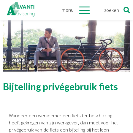
menu
zoeken
Zoeken
naar:
Organisatie
Onze medewerkers
NOAB gecertificeerd
Algemene verordening
gegevensbescherming
Sponsoring
Vacatures
Bijtelling privégebruik fiets
Onze
diensten
Financiele Administratie
Wanneer een werknemer een fiets ter beschikking
Startersbegeleiding
heeft gekregen van zijn werkgever, dan moet voor het
Tijdelijk financieel personeel
privégebruik van de fiets een bijtelling bij het loon