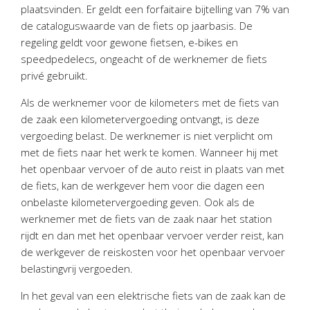
Personeel & Organisatie
plaatsvinden. Er geldt een forfaitaire bijtelling van 7% van
de cataloguswaarde van de fiets op jaarbasis. De
Bedrijfseconomisch advies
regeling geldt voor gewone fietsen, e-bikes en
Belastingadvies Purmerend
speedpedelecs, ongeacht of de werknemer de fiets
Online boekhouden
privé gebruikt.
Als de werknemer voor de kilometers met de fiets van
Nieuws
&
informatie
de zaak een kilometervergoeding ontvangt, is deze
vergoeding belast. De werknemer is niet verplicht om
Nieuwsbrief
met de fiets naar het werk te komen. Wanneer hij met
Nieuwsoverzicht
het openbaar vervoer of de auto reist in plaats van met
Handige links
de fiets, kan de werkgever hem voor die dagen een
Downloads
onbelaste kilometervergoeding geven. Ook als de
werknemer met de fiets van de zaak naar het station
Contact
rijdt en dan met het openbaar vervoer verder reist, kan
de werkgever de reiskosten voor het openbaar vervoer
belastingvrij vergoeden.
Avanti
Online
In het geval van een elektrische fiets van de zaak kan de