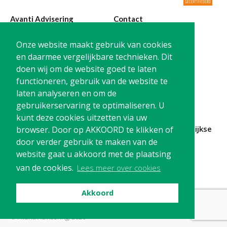
Avanti Advisering
Contact
Poelstraat 4
T:
0299-420870
Onze website maakt gebruik van cookies
1441 RR Purmerend
@:
info@avanti-
en daarmee vergelijkbare technieken. Dit
advisering.nl
doen wij om de website goed te laten
KvK: 77955722
functioneren, gebruik van de website te
BTW: NL861212733B01
laten analyseren en om de
gebruikerservaring te optimaliseren. U
kunt deze cookies uitzetten via uw
Blijf op de hoogte en
schrijf je in
voor onze
maandelijkse
browser. Door op AKKOORD te klikken of
nieuwsbrief
door verder gebruik te maken van de
website gaat u akkoord met de plaatsing
Schrijf me in!
van de cookies.
Lees meer over cookies
Akkoord
Privacy
Cookies
Disclaimer
© Avanti Advisering, 2026