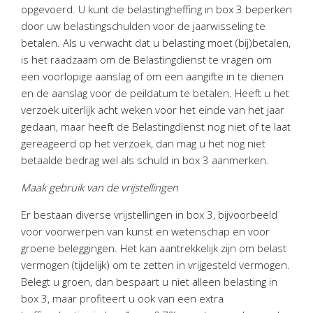
Personeel & Organisatie
opgevoerd. U kunt de belastingheffing in box 3 beperken
door uw belastingschulden voor de jaarwisseling te
Bedrijfseconomisch advies
betalen. Als u verwacht dat u belasting moet (bij)betalen,
Belastingadvies Purmerend
is het raadzaam om de Belastingdienst te vragen om
Online boekhouden
een voorlopige aanslag of om een aangifte in te dienen
en de aanslag voor de peildatum te betalen. Heeft u het
Nieuws
&
informatie
verzoek uiterlijk acht weken voor het einde van het jaar
gedaan, maar heeft de Belastingdienst nog niet of te laat
Nieuwsbrief
gereageerd op het verzoek, dan mag u het nog niet
betaalde bedrag wel als schuld in box 3 aanmerken.
Nieuwsoverzicht
Handige links
Maak gebruik van de vrijstellingen
Downloads
Er bestaan diverse vrijstellingen in box 3, bijvoorbeeld
voor voorwerpen van kunst en wetenschap en voor
Contact
groene beleggingen. Het kan aantrekkelijk zijn om belast
vermogen (tijdelijk) om te zetten in vrijgesteld vermogen.
Belegt u groen, dan bespaart u niet alleen belasting in
Avanti
Online
box 3, maar profiteert u ook van een extra