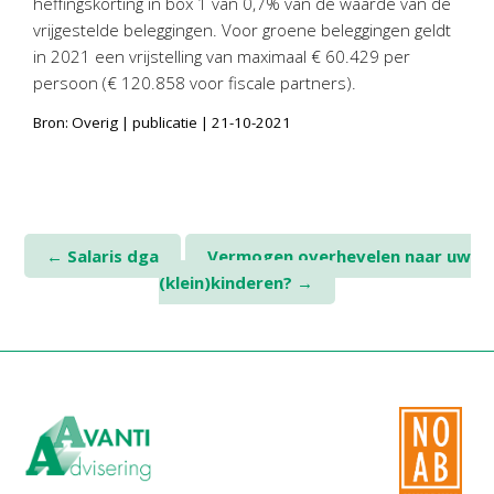
heffingskorting in box 1 van 0,7% van de waarde van de
Twinfield – Boekhouden
vrijgestelde beleggingen. Voor groene beleggingen geldt
BaseCone – Facturen
in 2021 een vrijstelling van maximaal € 60.429 per
Visionplanner – Rapportage
persoon (€ 120.858 voor fiscale partners).
Klantenportaal – Online dossiers
Bron: Overig | publicatie | 21-10-2021
Online Salaris – Salarissen
Nextens-Accorderen aangiften
Post
←
Salaris dga
Vermogen overhevelen naar uw
(klein)kinderen?
→
navigation