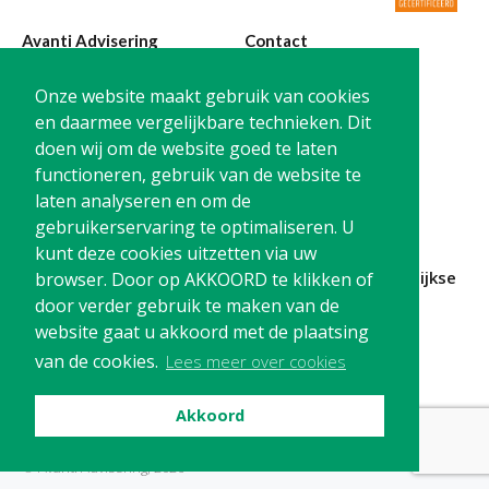
Avanti Advisering
Contact
Poelstraat 4
T:
0299-420870
Onze website maakt gebruik van cookies
1441 RR Purmerend
@:
info@avanti-
en daarmee vergelijkbare technieken. Dit
advisering.nl
doen wij om de website goed te laten
KvK: 77955722
functioneren, gebruik van de website te
BTW: NL861212733B01
laten analyseren en om de
gebruikerservaring te optimaliseren. U
kunt deze cookies uitzetten via uw
Blijf op de hoogte en
schrijf je in
voor onze
maandelijkse
browser. Door op AKKOORD te klikken of
nieuwsbrief
door verder gebruik te maken van de
website gaat u akkoord met de plaatsing
Schrijf me in!
van de cookies.
Lees meer over cookies
Akkoord
Privacy
Cookies
Disclaimer
© Avanti Advisering, 2026