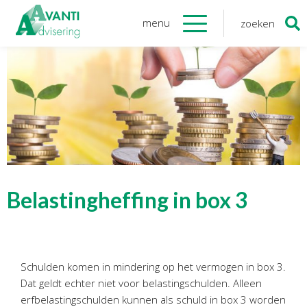
menu
zoeken
Zoeken
naar:
Organisatie
Onze medewerkers
NOAB gecertificeerd
Algemene verordening
gegevensbescherming
Sponsoring
Vacatures
Belastingheffing in box 3
Onze
diensten
Financiele Administratie
Schulden komen in mindering op het vermogen in box 3.
Startersbegeleiding
Dat geldt echter niet voor belastingschulden. Alleen
Tijdelijk financieel personeel
erfbelastingschulden kunnen als schuld in box 3 worden