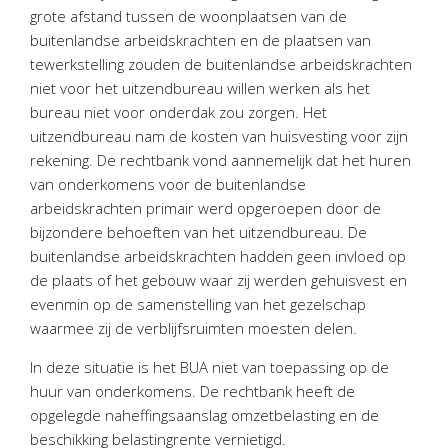
Twinfield – Boekhouden
grote afstand tussen de woonplaatsen van de
buitenlandse arbeidskrachten en de plaatsen van
BaseCone – Facturen
tewerkstelling zouden de buitenlandse arbeidskrachten
Visionplanner – Rapportage
niet voor het uitzendbureau willen werken als het
Klantenportaal – Online dossiers
bureau niet voor onderdak zou zorgen. Het
Online Salaris – Salarissen
uitzendbureau nam de kosten van huisvesting voor zijn
rekening. De rechtbank vond aannemelijk dat het huren
Nextens-Accorderen aangiften
van onderkomens voor de buitenlandse
arbeidskrachten primair werd opgeroepen door de
bijzondere behoeften van het uitzendbureau. De
buitenlandse arbeidskrachten hadden geen invloed op
de plaats of het gebouw waar zij werden gehuisvest en
evenmin op de samenstelling van het gezelschap
waarmee zij de verblijfsruimten moesten delen.
In deze situatie is het BUA niet van toepassing op de
huur van onderkomens. De rechtbank heeft de
opgelegde naheffingsaanslag omzetbelasting en de
beschikking belastingrente vernietigd.