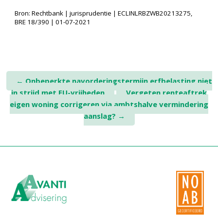
Bron: Rechtbank | jurisprudentie | ECLINLRBZWB20213275,
BRE 18/390 | 01-07-2021
Post
←
Onbeperkte navorderingstermijn erfbelasting niet
in strijd met EU-vrijheden
Vergeten renteaftrek
navigation
eigen woning corrigeren via ambtshalve vermindering
aanslag?
→