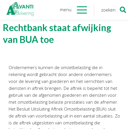
menu
zoeken
Zoeken
naar:
Organisatie
Rechtbank staat afwijking
van BUA toe
Onze medewerkers
NOAB gecertificeerd
Algemene verordening
gegevensbescherming
Ondernemers kunnen de omzetbelasting die in
Sponsoring
rekening wordt gebracht door andere ondernemers
Vacatures
voor de levering van goederen en het verrichten van
diensten in aftrek brengen. De aftrek is beperkt tot het
Onze
diensten
gebruik van de afgenomen goederen en diensten voor
met omzetbelasting belaste prestaties van de afnemer.
Financiele Administratie
Het Besluit Uitsluiting Aftrek Omzetbelasting (BUA) sluit
Startersbegeleiding
de aftrek van voorbelasting uit in een aantal situaties. Zo
is de aftrek uitgesloten van omzetbelasting die
Tijdelijk financieel personeel