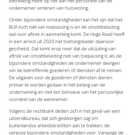
betrekking heeft op het aan het personeel van de
Personeel & Organisatie
ondernemer verlenen van huisvesting.
Bedrijfseconomisch advies
Onder bijzondere omstandigheden kan het zijn dat het
Belastingadvies Purmerend
BUA toch niet van toepassing is en de omzetbelasting
Online boekhouden
wel voor aftrek in aanmerking komt. De Hoge Raad heeft
in een arrest uit 2020 het toetsingskader daarvoor
Nieuws
&
informatie
geschetst. Dat komt erop neer dat de uitsluiting van
aftrek van omzetbelasting niet van toepassing is als de
Nieuwsbrief
bijzondere omstandigheden de ondernemer dwingen
Nieuwsoverzicht
om de betreffende goederen of diensten af te nemen.
De uitgaven voor de goederen of diensten dienen
Handige links
primair te worden gedaan in het belang van de
Downloads
onderneming en niet ten behoeve van het persoonlijke
voordeel van de werknemer.
Contact
Volgens de rechtbank deden zich in het geval van een
uitzendbureau, dat zich gedwongen zag om
Avanti
Online
buitenlandse arbeidskrachten aan te trekken, de
vereiste bijzondere omstandigheden voor. Vanwege de