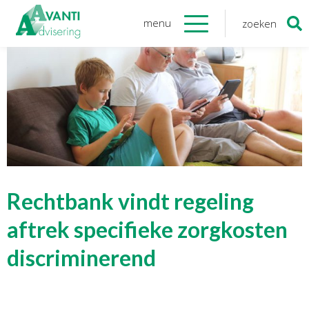
menu
zoeken
Zoeken
naar:
Organisatie
Onze medewerkers
NOAB gecertificeerd
Algemene verordening
gegevensbescherming
Sponsoring
Vacatures
Rechtbank vindt regeling
Onze
diensten
aftrek specifieke zorgkosten
discriminerend
Financiele Administratie
Startersbegeleiding
Tijdelijk financieel personeel