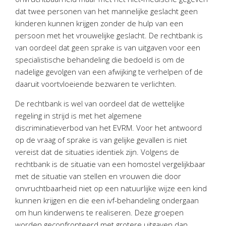
Twinfield – Boekhouden
dat twee personen van het mannelijke geslacht geen
BaseCone – Facturen
kinderen kunnen krijgen zonder de hulp van een
persoon met het vrouwelijke geslacht. De rechtbank is
Visionplanner – Rapportage
van oordeel dat geen sprake is van uitgaven voor een
Klantenportaal – Online dossiers
specialistische behandeling die bedoeld is om de
Online Salaris – Salarissen
nadelige gevolgen van een afwijking te verhelpen of de
Nextens-Accorderen aangiften
daaruit voortvloeiende bezwaren te verlichten.
De rechtbank is wel van oordeel dat de wettelijke
regeling in strijd is met het algemene
discriminatieverbod van het EVRM. Voor het antwoord
op de vraag of sprake is van gelijke gevallen is niet
vereist dat de situaties identiek zijn. Volgens de
rechtbank is de situatie van een homostel vergelijkbaar
met de situatie van stellen en vrouwen die door
onvruchtbaarheid niet op een natuurlijke wijze een kind
kunnen krijgen en die een ivf-behandeling ondergaan
om hun kinderwens te realiseren. Deze groepen
worden geconfronteerd met grotere uitgaven dan