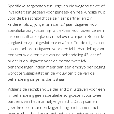
Personeel & Organisatie
Specifieke zorgkosten zijn uitgaven die wegens ziekte of
Bedrijfseconomisch advies
invaliditeit zijn gedaan voor genees- en heelkundige hulp
voor de belastingplichtige zelf, zijn partner en zijn
Belastingadvies Purmerend
kinderen als zij jonger zijn dan 27 jaar. Uitgaven voor
Online boekhouden
specifieke zorgkosten zijn aftrekbaar voor zover ze een
inkomensafhankelijke drempel overschrijden. Bepaalde
Nieuws
&
informatie
zorgkosten zijn uitgesloten van aftrek. Tot de uitgesloten
kosten behoren uitgaven voor een ivf-behandeling voor
Nieuwsbrief
een vrouw die ten tijde van de behandeling 43 jaar of
Nieuwsoverzicht
ouder is en uitgaven voor de eerste twee ivf-
Handige links
behandelingen indien meer dan één embryo per poging
wordt teruggeplaatst en de vrouw ten tijde van de
Downloads
behandeling jonger is dan 38 jaar.
Contact
Volgens de rechtbank Gelderland zijn uitgaven voor een
ivf-behandeling geen specifieke zorgkosten voor twee
partners van het mannelijke geslacht. Dat zij samen
Avanti
Online
geen kinderen kunnen krijgen hangt niet samen met
onvruchtbaarheid maar met het niet-medische gegeven