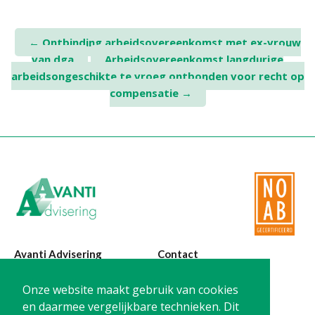
Post
←
Ontbinding arbeidsovereenkomst met ex-vrouw
van dga
Arbeidsovereenkomst langdurige
navigation
arbeidsongeschikte te vroeg ontbonden voor recht op
compensatie
→
Avanti Advisering
Contact
Poelstraat 4
T:
0299-420870
Onze website maakt gebruik van cookies
1441 RR Purmerend
@:
info@avanti-
en daarmee vergelijkbare technieken. Dit