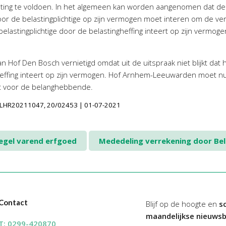
ing te voldoen. In het algemeen kan worden aangenomen dat de 
r de belastingplichtige op zijn vermogen moet interen om de ver
lastingplichtige door de belastingheffing inteert op zijn vermoge
 Hof Den Bosch vernietigd omdat uit de uitspraak niet blijkt dat 
ffing inteert op zijn vermogen. Hof Arnhem-Leeuwarden moet nu
st voor de belanghebbende.
LINLHR20211047, 20/02453 | 01-07-2021
gel varend erfgoed
Mededeling verrekening door Be
Contact
Blijf op de hoogte en
sc
maandelijkse nieuwsb
T:
0299-420870