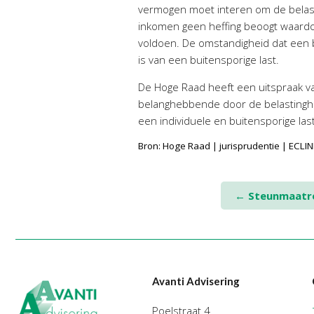
vermogen moet interen om de belast
inkomen geen heffing beoogt waardoo
voldoen. De omstandigheid dat een be
is van een buitensporige last.
De Hoge Raad heeft een uitspraak van
belanghebbende door de belastinghe
een individuele en buitensporige la
Bron: Hoge Raad | jurisprudentie | EC
Post
←
Steunmaatre
navigation
Avanti Advisering
Poelstraat 4