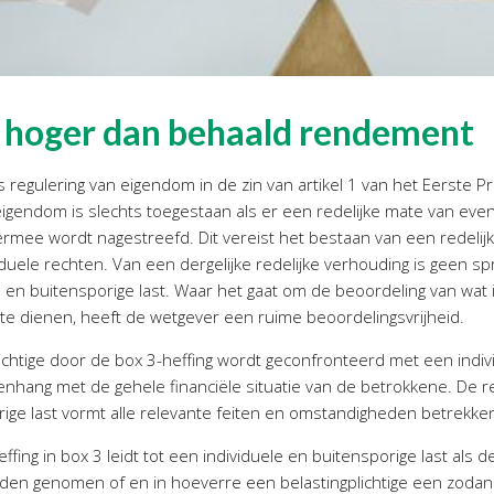
 3 hoger dan behaald rendement
s regulering van eigendom in de zin van artikel 1 van het Eerste P
igendom is slechts toegestaan als er een redelijke mate van eve
ermee wordt nagestreefd. Dit vereist het bestaan van een redeli
duele rechten. Van een dergelijke redelijke verhouding is geen s
e en buitensporige last. Waar het gaat om de beoordeling van wat 
te dienen, heeft de wetgever een ruime beoordelingsvrijheid.
lichtige door de box 3-heffing wordt geconfronteerd met een indiv
enhang met de gehele financiële situatie van de betrokkene. De r
rige last vormt alle relevante feiten en omstandigheden betrekke
effing in box 3 leidt tot een individuele en buitensporige last als 
n genomen of en in hoeverre een belastingplichtige een zodanig 