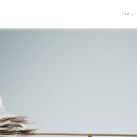
Contac
ten
Nieuws
&
informatie
inistratie
Nieuwsbrief
eiding
Nieuwsoverzicht
cieel personeel
Handige links
rganisatie
Downloads
misch advies
ies Purmerend
houden