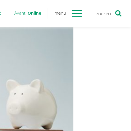
t
Avanti
Online
menu
zoeken
Contact
Avanti
Online
Twinfield – Boekhouden
BaseCone – Facturen
Visionplanner – Rapportage
Klantenportaal – Online dossiers
Online Salaris – Salarissen
Nextens-Accorderen aangiften