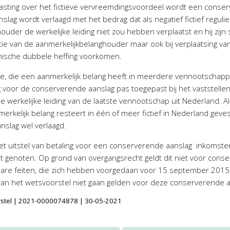
lasting over het fictieve vervreemdingsvoordeel wordt een conse
lag wordt verlaagd met het bedrag dat als negatief fictief regulie
uder de werkelijke leiding niet zou hebben verplaatst en hij zijn
atie van de aanmerkelijkbelanghouder maar ook bij verplaatsing van
ische dubbele heffing voorkomen.
tige, die een aanmerkelijk belang heeft in meerdere vennootschap
g voor de conserverende aanslag pas toegepast bij het vaststell
de werkelijke leiding van de laatste vennootschap uit Nederland. A
nmerkelijk belang resteert in één of meer fictief in Nederland g
slag wel verlaagd.
 het uitstel van betaling voor een conserverende aanslag inkomste
ordt genoten. Op grond van overgangsrecht geldt dit niet voor conse
bare feiten, die zich hebben voorgedaan voor 15 september 2015, 
van het wetsvoorstel niet gaan gelden voor deze conserverende 
orstel | 2021-0000074878 | 30-05-2021