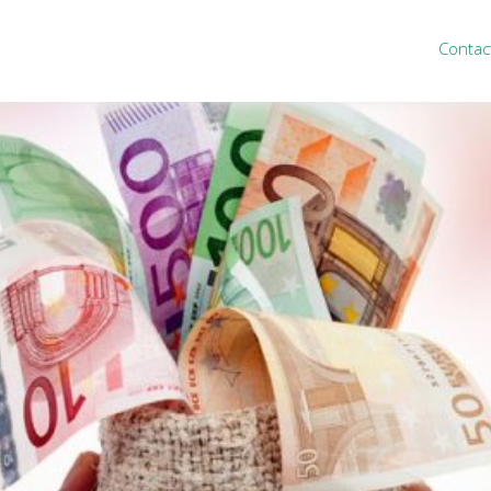
Contac
ten
Nieuws
&
informatie
inistratie
Nieuwsbrief
eiding
Nieuwsoverzicht
cieel personeel
Handige links
rganisatie
Downloads
misch advies
ies Purmerend
houden