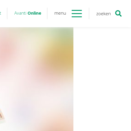
t
Avanti
Online
menu
zoeken
Contact
Avanti
Online
Twinfield – Boekhouden
BaseCone – Facturen
Visionplanner – Rapportage
Klantenportaal – Online dossiers
Online Salaris – Salarissen
Nextens-Accorderen aangiften