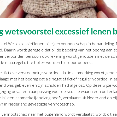
g wetsvoorstel excessief lenen b
stel Wet excessief lenen bij eigen vennootschap in behandeling. 
end. Daarin wordt geregeld dat bij de bepaling van het bedrag aa
er verbonden persoon ook rekening wordt gehouden met de schu
e maatregel uit te hollen worden hierdoor beperkt.
het fictieve vervreemdingsvoordeel dat in aanmerking wordt genom
agd met het bedrag dat als negatief fictief regulier voordeel in 
nd was gebleven en zijn schulden had afgelost. Op deze wijze wo
ziging bevat een aanpassing voor de situatie waarin een buitenlan
 hij een aanmerkelijk belang heeft, verplaatst uit Nederland en hi
een in Nederland gevestigde vennootschap.
e vennootschap naar het buitenland wordt verplaatst, wordt dit 