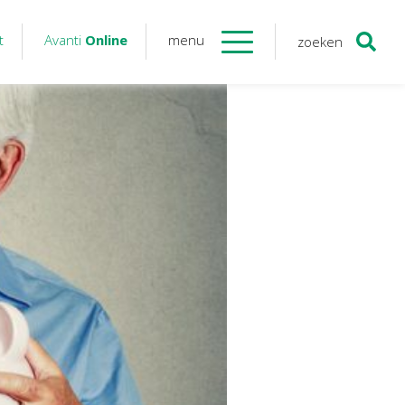
t
Avanti
Online
menu
zoeken
Contact
Avanti
Online
Twinfield – Boekhouden
BaseCone – Facturen
Visionplanner – Rapportage
Klantenportaal – Online dossiers
Online Salaris – Salarissen
Nextens-Accorderen aangiften