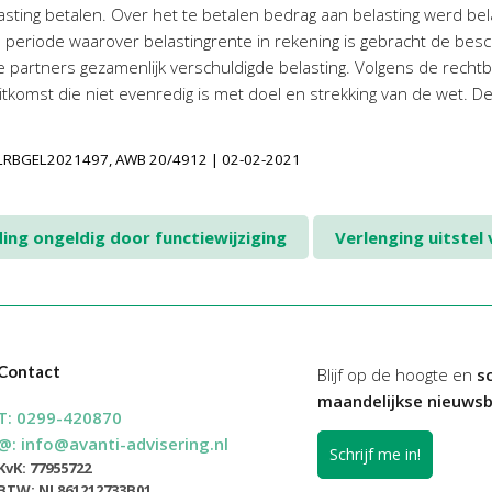
sting betalen. Over het te betalen bedrag aan belasting werd be
e periode waarover belastingrente in rekening is gebracht de bes
e partners gezamenlijk verschuldigde belasting. Volgens de rechtba
uitkomst die niet evenredig is met doel en strekking van de wet. D
LINLRBGEL2021497, AWB 20/4912 | 02-02-2021
ng ongeldig door functiewijziging
Verlenging uitstel
Contact
Blijf op de hoogte en
sc
maandelijkse nieuwsb
T:
0299-420870
@:
info@avanti-advisering.nl
Schrijf me in!
KvK: 77955722
BTW: NL861212733B01