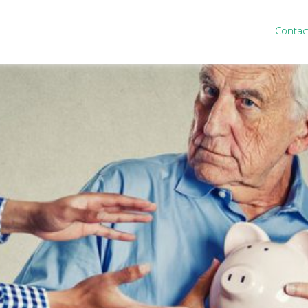
Contac
ten
Nieuws
&
informatie
inistratie
Nieuwsbrief
eiding
Nieuwsoverzicht
cieel personeel
Handige links
rganisatie
Downloads
misch advies
ies Purmerend
houden