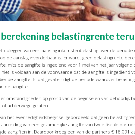
 berekening belastingrente ter
het opleggen van een aanslag inkomstenbelasting over de periode
arop de aanslag invorderbaar is. Er wordt geen belastingrente ber
e, mits de aangifte is ingediend voor 1 mei van het jaar volgend 
 niet is voldaan aan de voorwaarde dat de aangifte is ingediend v
ende aangifte. In dat geval eindigt de periode waarover belasting
n de aangifte.
er omstandigheden op grond van de beginselen van behoorlijk b
 of achterwege gelaten.
van het evenredigheidsbeginsel geoordeeld dat geen belastingr
r aanleiding van een gezamenlijke aangifte van twee fiscale partn
igde aangiften in. Daardoor kreeg een van de partners € 18.091 a