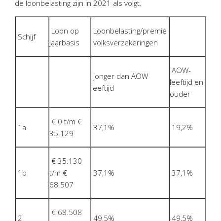
de loonbelasting zijn in 2021 als volgt.
Personeel & Organisatie
Bedrijfseconomisch advies
Loon op
Loonbelasting/premie
Belastingadvies Purmerend
Schijf
jaarbasis
volksverzekeringen
Online boekhouden
AOW-
Nieuws
&
informatie
jonger dan AOW
leeftijd en
leeftijd
ouder
Nieuwsbrief
Nieuwsoverzicht
€ 0 t/m €
1a
37,1%
19,2%
Handige links
35.129
Downloads
€ 35.130
Contact
1b
t/m €
37,1%
37,1%
68.507
Avanti
Online
€ 68.508
2
49,5%
49,5%