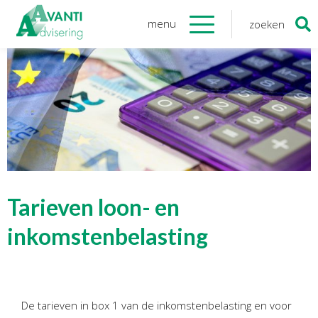
menu
zoeken
Zoeken
naar:
Organisatie
Onze medewerkers
NOAB gecertificeerd
Algemene verordening
gegevensbescherming
Sponsoring
Vacatures
Tarieven loon- en
Onze
diensten
inkomstenbelasting
Financiele Administratie
Startersbegeleiding
De tarieven in box 1 van de inkomstenbelasting en voor
Tijdelijk financieel personeel