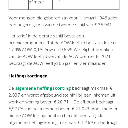
of meer
Twinfield – Boekhouden
BaseCone – Facturen
Voor mensen die geboren zijn voor 1 januari 1946 geldt
Visionplanner – Rapportage
een hogere grens van de tweede schijf van € 35.941.
Klantenportaal – Online dossiers
Het tarief in de eerste schijf bevat een
Online Salaris – Salarissen
premiecomponent. Tot de AOW-leeftijd bestaat deze uit
Nextens-Accorderen aangiften
17,9% AOW, 0,1% Anw en 9,65% Wlz. Bij het bereiken
van de AOW-leeftijd vervalt de AOW-premie. In 2021
bedraagt de AOW-leeftijd 66 jaar en vier maanden.
Heffingskortingen
De
algemene heffingskorting
bedraagt maximaal €
2.837 en wordt afgebouwd tot nihil bij een inkomen uit
werk en woning boven € 20.711. De afbouw bedraagt
5,977% van het inkomen boven € 21.043. Voor mensen,
die de AOW-leeftijd hebben bereikt, bedraagt de
algemene heffingskorting maximaal € 1.469 en bedraagt