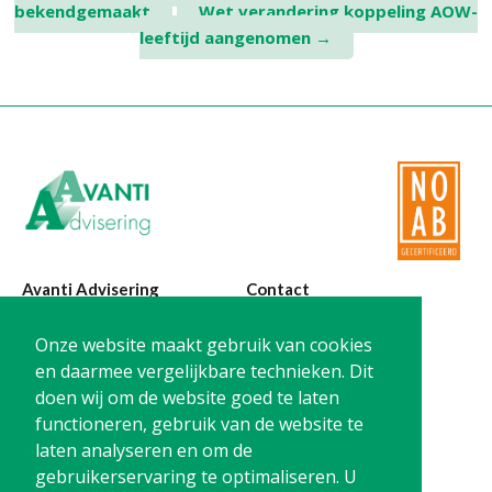
bekendgemaakt
Wet verandering koppeling AOW-
navigation
leeftijd aangenomen
→
Avanti Advisering
Contact
Poelstraat 4
T:
0299-420870
Onze website maakt gebruik van cookies
1441 RR Purmerend
@:
info@avanti-
en daarmee vergelijkbare technieken. Dit
advisering.nl
doen wij om de website goed te laten
KvK: 77955722
functioneren, gebruik van de website te
BTW: NL861212733B01
laten analyseren en om de
gebruikerservaring te optimaliseren. U