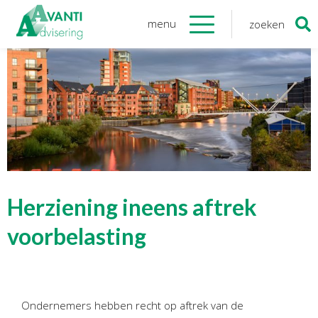
menu
zoeken
Zoeken
naar:
Organisatie
Onze medewerkers
NOAB gecertificeerd
Algemene verordening
gegevensbescherming
Sponsoring
Vacatures
Herziening ineens aftrek
Onze
diensten
voorbelasting
Financiele Administratie
Startersbegeleiding
Ondernemers hebben recht op aftrek van de
Tijdelijk financieel personeel