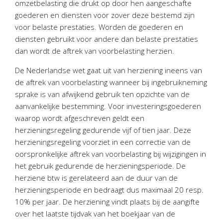
omzetbelasting die drukt op door hen aangeschafte
Personeel & Organisatie
goederen en diensten voor zover deze bestemd zijn
Bedrijfseconomisch advies
voor belaste prestaties. Worden de goederen en
Belastingadvies Purmerend
diensten gebruikt voor andere dan belaste prestaties
dan wordt de aftrek van voorbelasting herzien.
Online boekhouden
De Nederlandse wet gaat uit van herziening ineens van
Nieuws
&
informatie
de aftrek van voorbelasting wanneer bij ingebruikneming
sprake is van afwijkend gebruik ten opzichte van de
Nieuwsbrief
aanvankelijke bestemming. Voor investeringsgoederen
Nieuwsoverzicht
waarop wordt afgeschreven geldt een
herzieningsregeling gedurende vijf of tien jaar. Deze
Handige links
herzieningsregeling voorziet in een correctie van de
Downloads
oorspronkelijke aftrek van voorbelasting bij wijzigingen in
het gebruik gedurende de herzieningsperiode. De
Contact
herziene btw is gerelateerd aan de duur van de
herzieningsperiode en bedraagt dus maximaal 20 resp.
10% per jaar. De herziening vindt plaats bij de aangifte
Avanti
Online
over het laatste tijdvak van het boekjaar van de