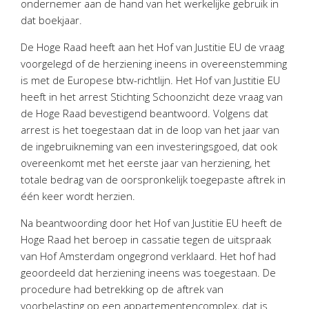
ondernemer aan de hand van het werkelijke gebruik in
Twinfield – Boekhouden
dat boekjaar.
BaseCone – Facturen
De Hoge Raad heeft aan het Hof van Justitie EU de vraag
Visionplanner – Rapportage
voorgelegd of de herziening ineens in overeenstemming
Klantenportaal – Online dossiers
is met de Europese btw-richtlijn. Het Hof van Justitie EU
Online Salaris – Salarissen
heeft in het arrest Stichting Schoonzicht deze vraag van
Nextens-Accorderen aangiften
de Hoge Raad bevestigend beantwoord. Volgens dat
arrest is het toegestaan dat in de loop van het jaar van
de ingebruikneming van een investeringsgoed, dat ook
overeenkomt met het eerste jaar van herziening, het
totale bedrag van de oorspronkelijk toegepaste aftrek in
één keer wordt herzien.
Na beantwoording door het Hof van Justitie EU heeft de
Hoge Raad het beroep in cassatie tegen de uitspraak
van Hof Amsterdam ongegrond verklaard. Het hof had
geoordeeld dat herziening ineens was toegestaan. De
procedure had betrekking op de aftrek van
voorbelasting op een appartementencomplex, dat is