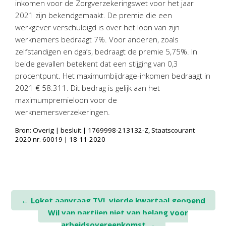
inkomen voor de Zorgverzekeringswet voor het jaar
Personeel & Organisatie
2021 zijn bekendgemaakt. De premie die een
Bedrijfseconomisch advies
werkgever verschuldigd is over het loon van zijn
Belastingadvies Purmerend
werknemers bedraagt 7%. Voor anderen, zoals
zelfstandigen en dga’s, bedraagt de premie 5,75%. In
Online boekhouden
beide gevallen betekent dat een stijging van 0,3
procentpunt. Het maximumbijdrage-inkomen bedraagt in
Nieuws
&
informatie
2021 € 58.311. Dit bedrag is gelijk aan het
maximumpremieloon voor de
Nieuwsbrief
werknemersverzekeringen.
Nieuwsoverzicht
Bron: Overig | besluit | 1769998-213132-Z, Staatscourant
Handige links
2020 nr. 60019 | 18-11-2020
Downloads
Contact
Post
←
Loket aanvraag TVL vierde kwartaal geopend
Avanti
Online
Wil van partijen niet van belang voor
navigation
arbeidsovereenkomst
→