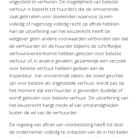
vrijgesteld te verhuren. De mogelijkheid van belaste
Twinfield – Boekhouden
verhuur is beperkt tot huurders die de onroerende
BaseCone – Facturen
zaak gebruiken voor doeleinden waarvoor zij een
Visionplanner – Rapportage
volledig of nagenoeg volledig recht op aftrek hebben.
Aan de uitoefening van het keuzerecht heeft de
Klantenportaal – Online dossiers
wetgever geen andere voorwaarden verbonden dan dat
Online Salaris – Salarissen
de verhuurder en de huurder blijkens de schriftelijke
Nextens-Accorderen aangiften
verhuurovereenkomst hebben gekozen voor belaste
verhuur of, in andere gevallen, gezamenlijk een verzoek
voor belaste verhuur hebben gedaan aan de
inspecteur. Van onroerende zaken, die zowel geschikt
zijn voor belaste als vrijgestelde verhuur, wordt pas op
het moment dat een huurder is gevonden duidelijk of
wordt gekozen voor belaste verhuur. De uitoefening van
het keuzerecht hangt mede af van omstandigheden
buiten de wil van de verhuurder.
De regeling van aftrek van voorbelasting heeft tot doel
de ondernemer volledig te ontlasten van de in het kader