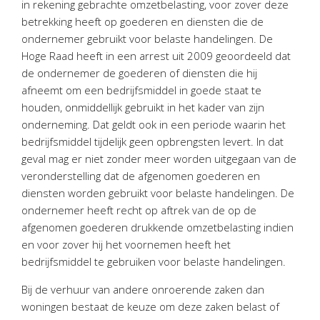
in rekening gebrachte omzetbelasting, voor zover deze
Personeel & Organisatie
betrekking heeft op goederen en diensten die de
Bedrijfseconomisch advies
ondernemer gebruikt voor belaste handelingen. De
Belastingadvies Purmerend
Hoge Raad heeft in een arrest uit 2009 geoordeeld dat
de ondernemer de goederen of diensten die hij
Online boekhouden
afneemt om een bedrijfsmiddel in goede staat te
houden, onmiddellijk gebruikt in het kader van zijn
Nieuws
&
informatie
onderneming. Dat geldt ook in een periode waarin het
bedrijfsmiddel tijdelijk geen opbrengsten levert. In dat
Nieuwsbrief
geval mag er niet zonder meer worden uitgegaan van de
Nieuwsoverzicht
veronderstelling dat de afgenomen goederen en
Handige links
diensten worden gebruikt voor belaste handelingen. De
Downloads
ondernemer heeft recht op aftrek van de op de
afgenomen goederen drukkende omzetbelasting indien
Contact
en voor zover hij het voornemen heeft het
bedrijfsmiddel te gebruiken voor belaste handelingen.
Bij de verhuur van andere onroerende zaken dan
Avanti
Online
woningen bestaat de keuze om deze zaken belast of