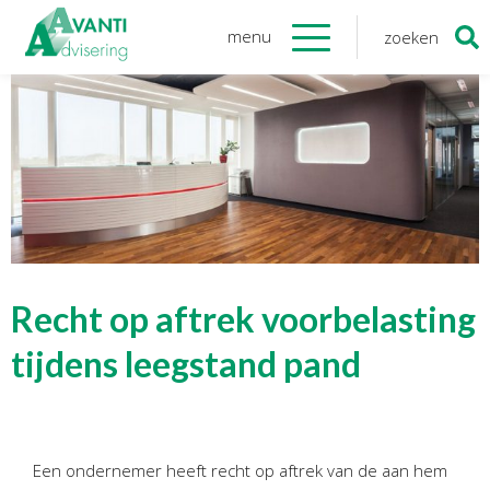
menu
zoeken
Zoeken
naar:
Organisatie
Onze medewerkers
NOAB gecertificeerd
Algemene verordening
gegevensbescherming
Sponsoring
Vacatures
Recht op aftrek voorbelasting
Onze
diensten
tijdens leegstand pand
Financiele Administratie
Startersbegeleiding
Een ondernemer heeft recht op aftrek van de aan hem
Tijdelijk financieel personeel