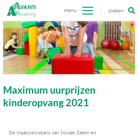
menu
zoeken
Zoeken
naar:
Organisatie
Onze medewerkers
NOAB gecertificeerd
Algemene verordening
gegevensbescherming
Sponsoring
Vacatures
Maximum uurprijzen
Onze
diensten
kinderopvang 2021
Financiele Administratie
Startersbegeleiding
De staatssecretaris van Sociale Zaken en
Tijdelijk financieel personeel