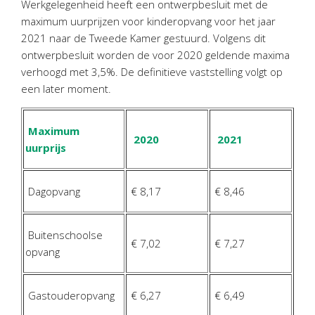
Werkgelegenheid heeft een ontwerpbesluit met de
Personeel & Organisatie
maximum uurprijzen voor kinderopvang voor het jaar
Bedrijfseconomisch advies
2021 naar de Tweede Kamer gestuurd. Volgens dit
Belastingadvies Purmerend
ontwerpbesluit worden de voor 2020 geldende maxima
verhoogd met 3,5%. De definitieve vaststelling volgt op
Online boekhouden
een later moment.
Nieuws
&
informatie
Maximum
2020
2021
Nieuwsbrief
uurprijs
Nieuwsoverzicht
Handige links
Dagopvang
€ 8,17
€ 8,46
Downloads
Buitenschoolse
Contact
€ 7,02
€ 7,27
opvang
Avanti
Online
Gastouderopvang
€ 6,27
€ 6,49