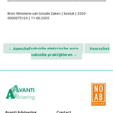
Twinfield – Boekhouden
BaseCone – Facturen
Bron: Ministerie van Sociale Zaken | besluit | 2020-
Visionplanner – Rapportage
0000075120 | 11-06-2020
Klantenportaal – Online dossiers
Online Salaris – Salarissen
Nextens-Accorderen aangiften
Post
←
Aanschafsubsidie elektrische auto
Voorschot
subsidie praktijkleren
→
navigation
Avanti Advisering
Contact