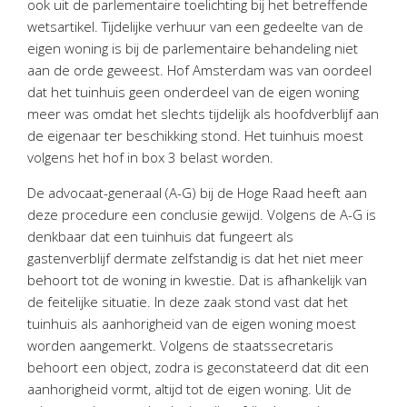
ook uit de parlementaire toelichting bij het betreffende
Twinfield – Boekhouden
wetsartikel. Tijdelijke verhuur van een gedeelte van de
BaseCone – Facturen
eigen woning is bij de parlementaire behandeling niet
Visionplanner – Rapportage
aan de orde geweest. Hof Amsterdam was van oordeel
dat het tuinhuis geen onderdeel van de eigen woning
Klantenportaal – Online dossiers
meer was omdat het slechts tijdelijk als hoofdverblijf aan
Online Salaris – Salarissen
de eigenaar ter beschikking stond. Het tuinhuis moest
Nextens-Accorderen aangiften
volgens het hof in box 3 belast worden.
De advocaat-generaal (A-G) bij de Hoge Raad heeft aan
deze procedure een conclusie gewijd. Volgens de A-G is
denkbaar dat een tuinhuis dat fungeert als
gastenverblijf dermate zelfstandig is dat het niet meer
behoort tot de woning in kwestie. Dat is afhankelijk van
de feitelijke situatie. In deze zaak stond vast dat het
tuinhuis als aanhorigheid van de eigen woning moest
worden aangemerkt. Volgens de staatssecretaris
behoort een object, zodra is geconstateerd dat dit een
aanhorigheid vormt, altijd tot de eigen woning. Uit de