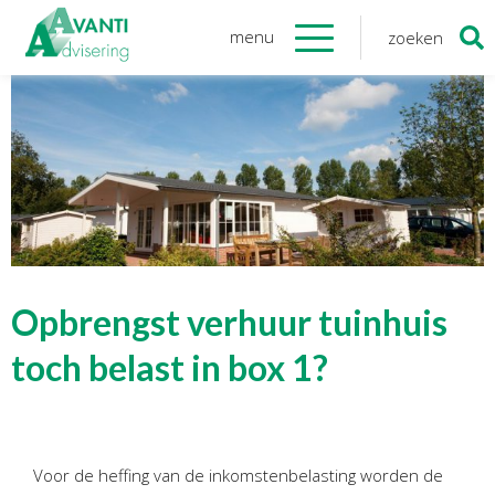
menu
zoeken
Zoeken
naar:
Organisatie
Onze medewerkers
NOAB gecertificeerd
Algemene verordening
gegevensbescherming
Sponsoring
Vacatures
Opbrengst verhuur tuinhuis
Onze
diensten
toch belast in box 1?
Financiele Administratie
Startersbegeleiding
Voor de heffing van de inkomstenbelasting worden de
Tijdelijk financieel personeel