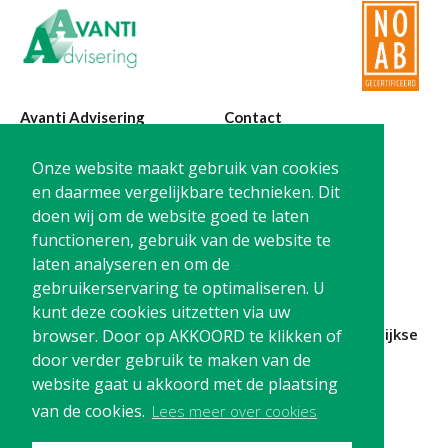
Avanti Advisering
Contact
Poelstraat 4
T:
0299-420870
Onze website maakt gebruik van cookies
1441 RR Purmerend
@:
info@avanti-
en daarmee vergelijkbare technieken. Dit
advisering.nl
doen wij om de website goed te laten
KvK: 77955722
functioneren, gebruik van de website te
BTW: NL861212733B01
laten analyseren en om de
gebruikerservaring te optimaliseren. U
kunt deze cookies uitzetten via uw
Blijf op de hoogte en
schrijf je in
voor onze
maandelijkse
browser. Door op AKKOORD te klikken of
nieuwsbrief
door verder gebruik te maken van de
website gaat u akkoord met de plaatsing
Schrijf me in!
van de cookies.
Lees meer over cookies