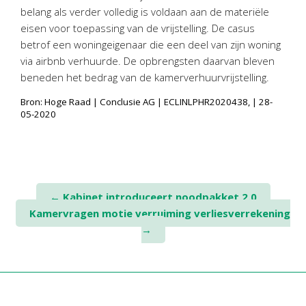
belang als verder volledig is voldaan aan de materiële
eisen voor toepassing van de vrijstelling. De casus
betrof een woningeigenaar die een deel van zijn woning
via airbnb verhuurde. De opbrengsten daarvan bleven
beneden het bedrag van de kamerverhuurvrijstelling.
Bron: Hoge Raad | Conclusie AG | ECLINLPHR2020438, | 28-
05-2020
Post
←
Kabinet introduceert noodpakket 2.0
Kamervragen motie verruiming verliesverrekening
navigation
→