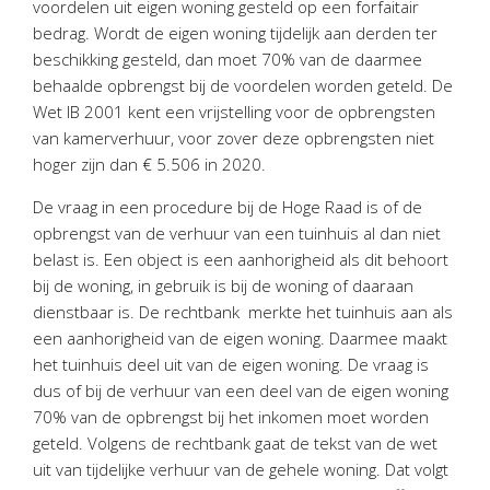
voordelen uit eigen woning gesteld op een forfaitair
Personeel & Organisatie
bedrag. Wordt de eigen woning tijdelijk aan derden ter
Bedrijfseconomisch advies
beschikking gesteld, dan moet 70% van de daarmee
Belastingadvies Purmerend
behaalde opbrengst bij de voordelen worden geteld. De
Wet IB 2001 kent een vrijstelling voor de opbrengsten
Online boekhouden
van kamerverhuur, voor zover deze opbrengsten niet
hoger zijn dan € 5.506 in 2020.
Nieuws
&
informatie
De vraag in een procedure bij de Hoge Raad is of de
Nieuwsbrief
opbrengst van de verhuur van een tuinhuis al dan niet
Nieuwsoverzicht
belast is. Een object is een aanhorigheid als dit behoort
bij de woning, in gebruik is bij de woning of daaraan
Handige links
dienstbaar is. De rechtbank merkte het tuinhuis aan als
Downloads
een aanhorigheid van de eigen woning. Daarmee maakt
het tuinhuis deel uit van de eigen woning. De vraag is
Contact
dus of bij de verhuur van een deel van de eigen woning
70% van de opbrengst bij het inkomen moet worden
geteld. Volgens de rechtbank gaat de tekst van de wet
Avanti
Online
uit van tijdelijke verhuur van de gehele woning. Dat volgt