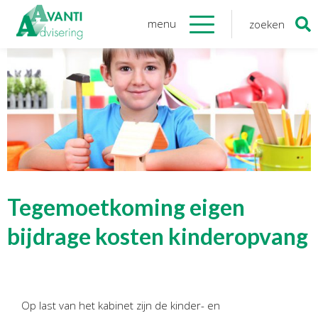
menu
zoeken
Zoeken
naar:
Organisatie
Onze medewerkers
NOAB gecertificeerd
Algemene verordening
gegevensbescherming
Sponsoring
Vacatures
Tegemoetkoming eigen
Onze
diensten
bijdrage kosten kinderopvang
Financiele Administratie
Startersbegeleiding
Op last van het kabinet zijn de kinder- en
Tijdelijk financieel personeel