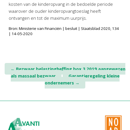
Twinfield – Boekhouden
kosten van de kinderopvang in de bedoelde periode
waarover de ouder kinderopvangtoeslag heeft
BaseCone – Facturen
ontvangen en tot de maximum uurprijs.
Visionplanner – Rapportage
Bron: Ministerie van Financiën | besluit | Staatsblad 2020, 134
Klantenportaal – Online dossiers
| 14-05-2020
Online Salaris – Salarissen
Nextens-Accorderen aangiften
Post
←
Bezwaar belastingheffing box 3 2019 aangewezen
als massaal bezwaar
Garantieregeling kleine
navigation
ondernemers
→