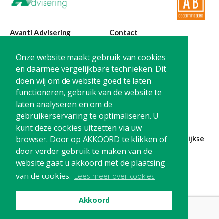
Avanti Advisering
Contact
Poelstraat 4
T:
0299-420870
Onze website maakt gebruik van cookies
1441 RR Purmerend
@:
info@avanti-
en daarmee vergelijkbare technieken. Dit
advisering.nl
doen wij om de website goed te laten
KvK: 77955722
functioneren, gebruik van de website te
BTW: NL861212733B01
laten analyseren en om de
gebruikerservaring te optimaliseren. U
kunt deze cookies uitzetten via uw
Blijf op de hoogte en
schrijf je in
voor onze
maandelijkse
browser. Door op AKKOORD te klikken of
nieuwsbrief
door verder gebruik te maken van de
website gaat u akkoord met de plaatsing
Schrijf me in!
van de cookies.
Lees meer over cookies
Akkoord
Privacy
Cookies
Disclaimer