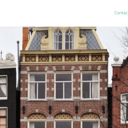
Contac
ten
Nieuws
&
informatie
inistratie
Nieuwsbrief
eiding
Nieuwsoverzicht
cieel personeel
Handige links
rganisatie
Downloads
misch advies
ies Purmerend
houden