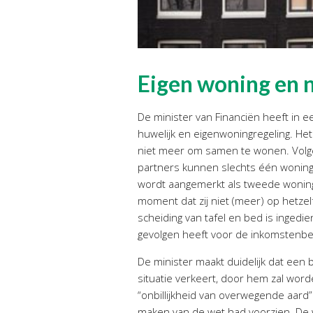
Eigen woning en 
De minister van Financiën heeft in 
huwelijk en eigenwoningregeling. Het 
niet meer om samen te wonen. Volgen
partners kunnen slechts één woning
wordt aangemerkt als tweede woning 
moment dat zij niet (meer) op hetze
scheiding van tafel en bed is ingedi
gevolgen heeft voor de inkomstenbel
De minister maakt duidelijk dat ee
situatie verkeert, door hem zal word
“onbillijkheid van overwegende aard”
maken van de wet had voorzien. De