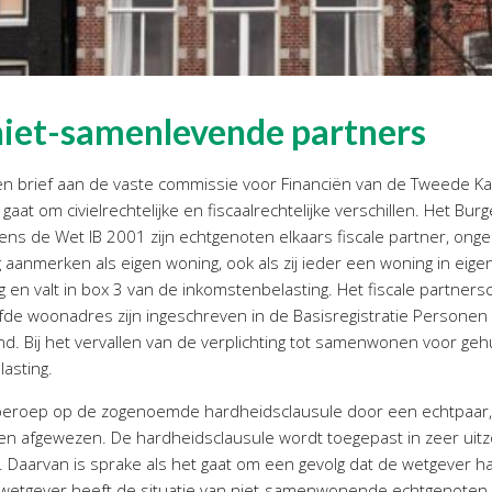
niet-samenlevende partners
een brief aan de vaste commissie voor Financiën van de Tweede 
gaat om civielrechtelijke en fiscaalrechtelijke verschillen. Het Bur
s de Wet IB 2001 zijn echtgenoten elkaars fiscale partner, onge
 aanmerken als eigen woning, ook als zij ieder een woning in e
en valt in box 3 van de inkomstenbelasting. Het fiscale partners
lfde woonadres zijn ingeschreven in de Basisregistratie Personen
end. Bij het vervallen van de verplichting tot samenwonen voor g
asting.
n beroep op de zogenoemde hardheidsclausule door een echtpaar,
en afgewezen. De hardheidsclausule wordt toegepast in zeer uitzo
. Daarvan is sprake als het gaat om een gevolg dat de wetgever h
 wetgever heeft de situatie van niet-samenwonende echtgenote