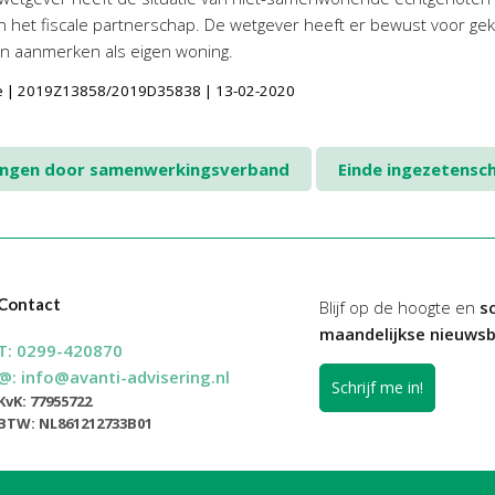
n het fiscale partnerschap. De wetgever heeft er bewust voor ge
n aanmerken als eigen woning.
catie | 2019Z13858/2019D35838 | 13-02-2020
eringen door samenwerkingsverband
Einde ingezetens
Contact
Blijf op de hoogte en
sc
maandelijkse nieuwsb
T:
0299-420870
@:
info@avanti-advisering.nl
Schrijf me in!
KvK: 77955722
BTW: NL861212733B01