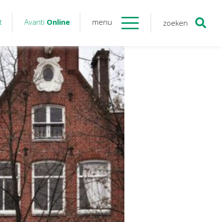
t
Avanti
Online
menu
zoeken
Contact
Avanti
Online
Twinfield – Boekhouden
BaseCone – Facturen
Visionplanner – Rapportage
Klantenportaal – Online dossiers
Online Salaris – Salarissen
Nextens-Accorderen aangiften