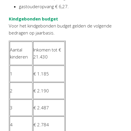
Twinfield – Boekhouden
gastouderopvang € 6,27.
BaseCone – Facturen
Kindgebonden budget
Visionplanner – Rapportage
Voor het kindgebonden budget gelden de volgende
Klantenportaal – Online dossiers
bedragen op jaarbasis.
Online Salaris – Salarissen
Nextens-Accorderen aangiften
Aantal
Inkomen tot €
kinderen
21.430
1
€ 1.185
2
€ 2.190
3
€ 2.487
4
€ 2.784