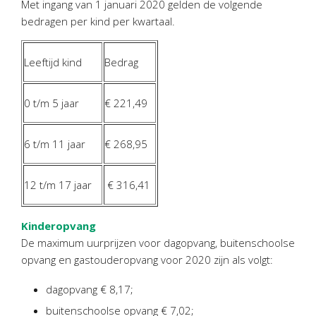
Met ingang van 1 januari 2020 gelden de volgende
Personeel & Organisatie
bedragen per kind per kwartaal.
Bedrijfseconomisch advies
Belastingadvies Purmerend
Leeftijd kind
Bedrag
Online boekhouden
0 t/m 5 jaar
€ 221,49
Nieuws
&
informatie
Nieuwsbrief
6 t/m 11 jaar
€ 268,95
Nieuwsoverzicht
Handige links
12 t/m 17 jaar
€ 316,41
Downloads
Kinderopvang
Contact
De maximum uurprijzen voor dagopvang, buitenschoolse
opvang en gastouderopvang voor 2020 zijn als volgt:
Avanti
Online
dagopvang € 8,17;
buitenschoolse opvang € 7,02;