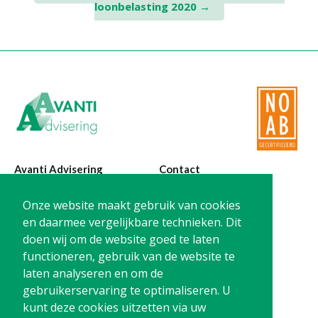
loonbelasting 2020
→
navigation
Avanti Advisering
Contact
Poelstraat 4
T:
0299-420870
Onze website maakt gebruik van cookies
1441 RR Purmerend
@:
info@avanti-
en daarmee vergelijkbare technieken. Dit
advisering.nl
doen wij om de website goed te laten
KvK: 77955722
functioneren, gebruik van de website te
BTW: NL861212733B01
laten analyseren en om de
gebruikerservaring te optimaliseren. U
kunt deze cookies uitzetten via uw