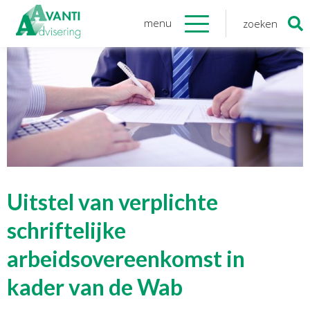
menu
zoeken
Zoeken
naar:
Organisatie
Onze medewerkers
NOAB gecertificeerd
Algemene verordening
gegevensbescherming
Sponsoring
Vacatures
Uitstel van verplichte
Onze
diensten
schriftelijke
arbeidsovereenkomst in
Financiele Administratie
Startersbegeleiding
kader van de Wab
Tijdelijk financieel personeel