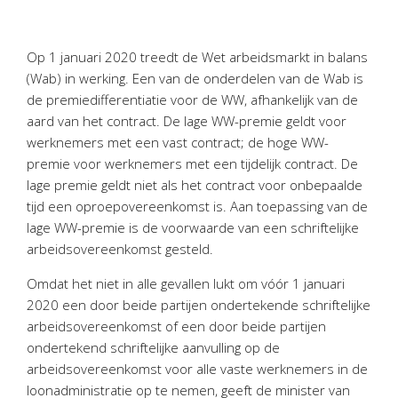
Personeel & Organisatie
Bedrijfseconomisch advies
Op 1 januari 2020 treedt de Wet arbeidsmarkt in balans
Belastingadvies Purmerend
(Wab) in werking. Een van de onderdelen van de Wab is
Online boekhouden
de premiedifferentiatie voor de WW, afhankelijk van de
aard van het contract. De lage WW-premie geldt voor
Nieuws
&
informatie
werknemers met een vast contract; de hoge WW-
premie voor werknemers met een tijdelijk contract. De
Nieuwsbrief
lage premie geldt niet als het contract voor onbepaalde
Nieuwsoverzicht
tijd een oproepovereenkomst is. Aan toepassing van de
lage WW-premie is de voorwaarde van een schriftelijke
Handige links
arbeidsovereenkomst gesteld.
Downloads
Omdat het niet in alle gevallen lukt om vóór 1 januari
Contact
2020 een door beide partijen ondertekende schriftelijke
arbeidsovereenkomst of een door beide partijen
ondertekend schriftelijke aanvulling op de
Avanti
Online
arbeidsovereenkomst voor alle vaste werknemers in de
loonadministratie op te nemen, geeft de minister van