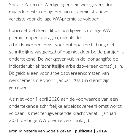
Twinfield – Boekhouden
Sociale Zaken en Werkgelegenheid werkgevers drie
maanden extra de tijd om aan dit administratieve
BaseCone – Facturen
vereiste voor de lage WW-premie te voldoen.
Visionplanner – Rapportage
Klantenportaal – Online dossiers
Concreet betekent dit dat werkgevers de lage WW-
premie mogen afdragen, ook als de
Online Salaris – Salarissen
arbeidsovereenkomst voor onbepaalde tijd nog niet
Nextens-Accorderen aangiften
schriftelijk is vastgelegd of nog niet door beide partijen is
ondertekend. De werkgever vult in de loonaangifte de
indicatierubriek ‘schriftelijke arbeidsovereenkomst’ ‘ja’ in.
Dit geldt alleen voor arbeidsovereenkomsten van
werknemers die voor 1 januari 2020 in dienst zijn
getreden.
Als niet voor 1 april 2020 aan de voorwaarde van een
ondertekende schriftelijke arbeidsovereenkomst wordt
voldaan, is met terugwerkende kracht vanaf 1 januari
2020 de hoge WW-premie verschuldigd.
Bron: Ministerie van Sociale Zaken | publicatie | 2019-