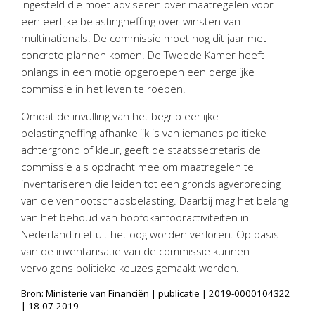
ingesteld die moet adviseren over maatregelen voor
Personeel & Organisatie
een eerlijke belastingheffing over winsten van
Bedrijfseconomisch advies
multinationals. De commissie moet nog dit jaar met
Belastingadvies Purmerend
concrete plannen komen. De Tweede Kamer heeft
onlangs in een motie opgeroepen een dergelijke
Online boekhouden
commissie in het leven te roepen.
Nieuws
&
informatie
Omdat de invulling van het begrip eerlijke
belastingheffing afhankelijk is van iemands politieke
Nieuwsbrief
achtergrond of kleur, geeft de staatssecretaris de
Nieuwsoverzicht
commissie als opdracht mee om maatregelen te
inventariseren die leiden tot een grondslagverbreding
Handige links
van de vennootschapsbelasting. Daarbij mag het belang
Downloads
van het behoud van hoofdkantooractiviteiten in
Nederland niet uit het oog worden verloren. Op basis
Contact
van de inventarisatie van de commissie kunnen
vervolgens politieke keuzes gemaakt worden.
Avanti
Online
Bron: Ministerie van Financiën | publicatie | 2019-0000104322
| 18-07-2019