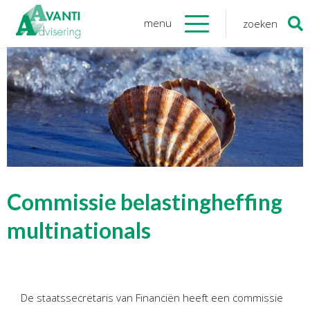
menu
zoeken
Zoeken
naar:
Organisatie
Onze medewerkers
NOAB gecertificeerd
Algemene verordening
gegevensbescherming
Sponsoring
Vacatures
Commissie belastingheffing
Onze
diensten
multinationals
Financiele Administratie
Startersbegeleiding
De staatssecretaris van Financiën heeft een commissie
Tijdelijk financieel personeel