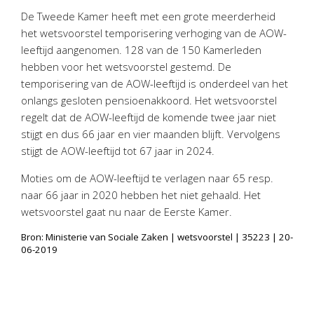
Personeel & Organisatie
De Tweede Kamer heeft met een grote meerderheid
Bedrijfseconomisch advies
het wetsvoorstel temporisering verhoging van de AOW-
leeftijd aangenomen. 128 van de 150 Kamerleden
Belastingadvies Purmerend
hebben voor het wetsvoorstel gestemd. De
Online boekhouden
temporisering van de AOW-leeftijd is onderdeel van het
onlangs gesloten pensioenakkoord. Het wetsvoorstel
Nieuws
&
informatie
regelt dat de AOW-leeftijd de komende twee jaar niet
stijgt en dus 66 jaar en vier maanden blijft. Vervolgens
Nieuwsbrief
stijgt de AOW-leeftijd tot 67 jaar in 2024.
Nieuwsoverzicht
Moties om de AOW-leeftijd te verlagen naar 65 resp.
Handige links
naar 66 jaar in 2020 hebben het niet gehaald. Het
Downloads
wetsvoorstel gaat nu naar de Eerste Kamer.
Bron: Ministerie van Sociale Zaken | wetsvoorstel | 35223 | 20-
Contact
06-2019
Avanti
Online