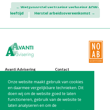
Twinfield – Boekhouden
Post
←
Wetsvoorstel vertraging verhoging AOW-
BaseCone – Facturen
leeftijd
Herstel arbeidsovereenkomst
→
navigation
Visionplanner – Rapportage
Klantenportaal – Online dossiers
Online Salaris – Salarissen
Nextens-Accorderen aangiften
Avanti Advisering
Contact
Poelstraat 4
T:
0299-420870
Onze website maakt gebruik van cookies
1441 RR Purmerend
@:
info@avanti-
en daarmee vergelijkbare technieken. Dit
advisering.nl
doen wij om de website goed te laten
KvK: 77955722
functioneren, gebruik van de website te
BTW: NL861212733B01
laten analyseren en om de