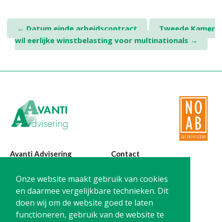
Post
←
Datum einde arbeidscontract
Tweede Kamer
wil eerlijke winstbelasting voor multinationals
→
navigation
Avanti Advisering
Contact
Poelstraat 4
T:
0299-420870
Onze website maakt gebruik van cookies
1441 RR Purmerend
@:
info@avanti-
en daarmee vergelijkbare technieken. Dit
advisering.nl
doen wij om de website goed te laten
KvK: 77955722
functioneren, gebruik van de website te
BTW: NL861212733B01