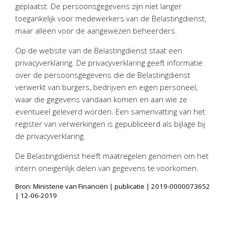
Twinfield – Boekhouden
geplaatst. De persoonsgegevens zijn niet langer
toegankelijk voor medewerkers van de Belastingdienst,
BaseCone – Facturen
maar alleen voor de aangewezen beheerders.
Visionplanner – Rapportage
Op de website van de Belastingdienst staat een
Klantenportaal – Online dossiers
privacyverklaring. De privacyverklaring geeft informatie
Online Salaris – Salarissen
over de persoonsgegevens die de Belastingdienst
Nextens-Accorderen aangiften
verwerkt van burgers, bedrijven en eigen personeel,
waar die gegevens vandaan komen en aan wie ze
eventueel geleverd worden. Een samenvatting van het
register van verwerkingen is gepubliceerd als bijlage bij
de privacyverklaring.
De Belastingdienst heeft maatregelen genomen om het
intern oneigenlijk delen van gegevens te voorkomen.
Bron: Ministerie van Financiën | publicatie | 2019-0000073652
| 12-06-2019