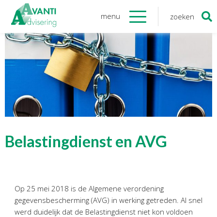
menu
zoeken
Zoeken
naar:
Organisatie
Onze medewerkers
NOAB gecertificeerd
Algemene verordening
gegevensbescherming
Sponsoring
Vacatures
Belastingdienst en AVG
Onze
diensten
Financiele Administratie
Op 25 mei 2018 is de Algemene verordening
Startersbegeleiding
gegevensbescherming (AVG) in werking getreden. Al snel
Tijdelijk financieel personeel
werd duidelijk dat de Belastingdienst niet kon voldoen