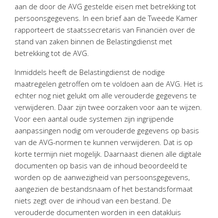
Personeel & Organisatie
aan de door de AVG gestelde eisen met betrekking tot
persoonsgegevens. In een brief aan de Tweede Kamer
Bedrijfseconomisch advies
rapporteert de staatssecretaris van Financiën over de
Belastingadvies Purmerend
stand van zaken binnen de Belastingdienst met
Online boekhouden
betrekking tot de AVG.
Inmiddels heeft de Belastingdienst de nodige
Nieuws
&
informatie
maatregelen getroffen om te voldoen aan de AVG. Het is
echter nog niet gelukt om alle verouderde gegevens te
Nieuwsbrief
verwijderen. Daar zijn twee oorzaken voor aan te wijzen.
Nieuwsoverzicht
Voor een aantal oude systemen zijn ingrijpende
Handige links
aanpassingen nodig om verouderde gegevens op basis
Downloads
van de AVG-normen te kunnen verwijderen. Dat is op
korte termijn niet mogelijk. Daarnaast dienen alle digitale
Contact
documenten op basis van de inhoud beoordeeld te
worden op de aanwezigheid van persoonsgegevens,
aangezien de bestandsnaam of het bestandsformaat
Avanti
Online
niets zegt over de inhoud van een bestand. De
verouderde documenten worden in een datakluis