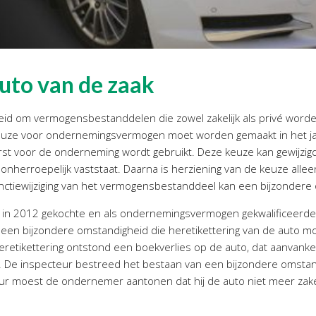
uto van de zaak
id om vermogensbestanddelen die zowel zakelijk als privé worden
keuze voor ondernemingsvermogen moet worden gemaakt in het ja
st voor de onderneming wordt gebruikt. Deze keuze kan gewijzi
onherroepelijk vaststaat. Daarna is herziening van de keuze allee
ctiewijziging van het vermogensbestanddeel kan een bijzondere 
n in 2012 gekochte en als ondernemingsvermogen gekwalificeerd
as een bijzondere omstandigheid die heretikettering van de auto 
eretikettering ontstond een boekverlies op de auto, dat aanvanke
 De inspecteur bestreed het bestaan van een bijzondere omstand
ur moest de ondernemer aantonen dat hij de auto niet meer zake