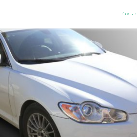
Contac
ten
Nieuws
&
informatie
inistratie
Nieuwsbrief
eiding
Nieuwsoverzicht
cieel personeel
Handige links
rganisatie
Downloads
misch advies
ies Purmerend
houden