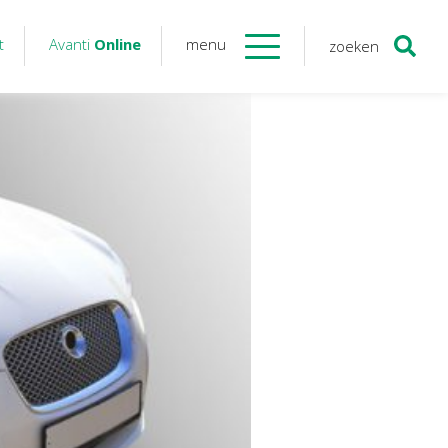
t
Avanti
Online
menu
zoeken
Contact
Avanti
Online
Twinfield – Boekhouden
BaseCone – Facturen
Visionplanner – Rapportage
Klantenportaal – Online dossiers
Online Salaris – Salarissen
Nextens-Accorderen aangiften