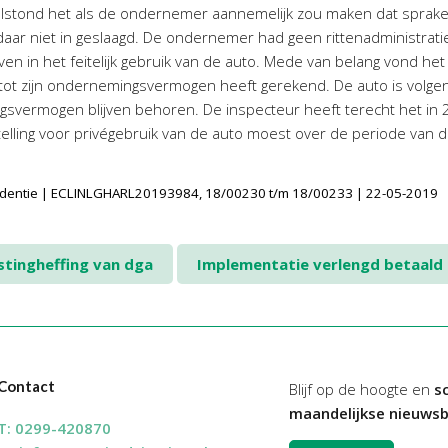
stond het als de ondernemer aannemelijk zou maken dat sprake
aar niet in geslaagd. De ondernemer had geen rittenadministrati
even in het feitelijk gebruik van de auto. Mede van belang vond h
o tot zijn ondernemingsvermogen heeft gerekend. De auto is volg
gsvermogen blijven behoren. De inspecteur heeft terecht het i
jtelling voor privégebruik van de auto moest over de periode va
udentie | ECLINLGHARL20193984, 18/00230 t/m 18/00233 | 22-05-2019
tingheffing van dga
Implementatie verlengd betaald
Contact
Blijf op de hoogte en
sc
maandelijkse nieuwsb
T:
0299-420870